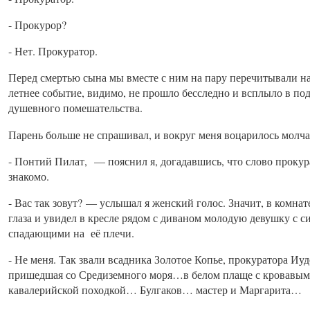
- Прокурор?
- Нет. Прокуратор.
Перед смертью сына мы вместе с ним на пару перечитывали н
летнее событие, видимо, не прошло бесследно и всплыло в п
душевного помешательства.
Парень больше не спрашивал, и вокруг меня воцарилось молча
- Понтий Пилат, — пояснил я, догадавшись, что слово прокур
знакомо.
- Вас так зовут? — услышал я женский голос. Значит, в комн
глаза и увидел в кресле рядом с диваном молодую девушку с
спадающими на её плечи.
- Не меня. Так звали всадника Золотое Копье, прокуратора Иуде
пришедшая со Средиземного моря…в белом плаще с кровавы
кавалерийской походкой… Булгаков… мастер и Маргарита…