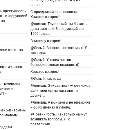
период прихода к власти в ТО..
нашего…
чь преступность
С праздником, православные!
ить с коррупцией
Христос воскрес!!!
 на
@помвац: Глупенький, ты бы хоть
даты смотрел! В следующий раз
1905 года…
Воистину воскрес!
@Левый: Вопросов не возникло. Я
мени живет на
так и знал..
@Левый: У твоих кентов
беспроигрышная позиция..)))
лургического
о
Христос воскрес!
@Левый: так то да
ны тюменских
@помвац: Эту статистику для лохов
митинг и
одни твои кенты мастырят, а
"( +
другие…
@помвац: А мои кенты не гегемонят
и об их именах я умолчу.
чек бизнесмены
@Третий гость.: Как только начнут
топ-модель"
возникать вопросы. Я, с
превеликим…
ндидаты