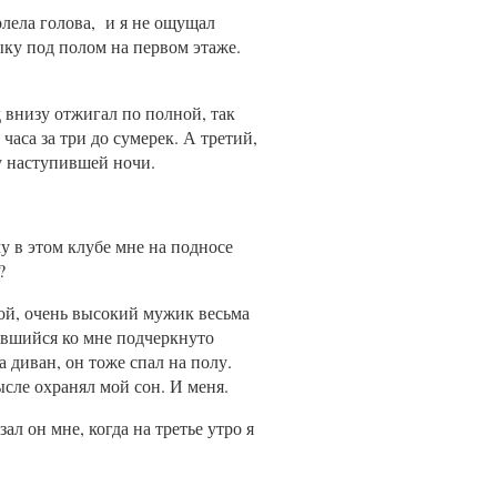
болела голова, и я не ощущал
ку под полом на первом этаже.
д внизу отжигал по полной, так
часа за три до сумерек. А третий,
у наступившей ночи.
у в этом клубе мне на подносе
?
дой, очень высокий мужик весьма
ившийся ко мне подчеркнуто
 диван, он тоже спал на полу.
ысле охранял мой сон. И меня.
ал он мне, когда на третье утро я