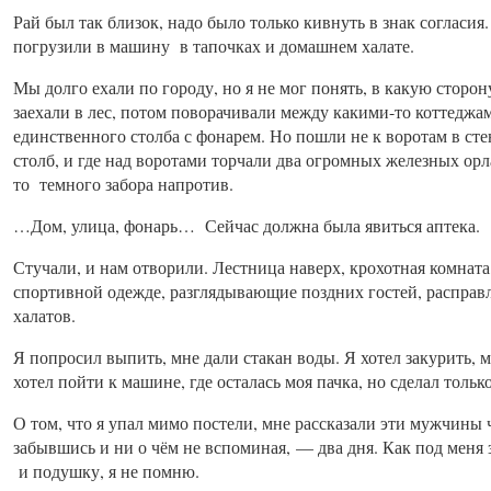
Рай был так близок, надо было только кивнуть в знак согласия
погрузили в машину в тапочках и домашнем халате.
Мы долго ехали по городу, но я не мог понять, в какую сторон
заехали в лес, потом поворачивали между какими-то коттеджа
единственного столба с фонарем. Но пошли не к воротам в стен
столб, и где над воротами торчали два огромных железных орл
то темного забора напротив.
…Дом, улица, фонарь… Сейчас должна была явиться аптека.
Стучали, и нам отворили. Лестница наверх, крохотная комната
спортивной одежде, разглядывающие поздних гостей, расправ
халатов.
Я попросил выпить, мне дали стакан воды. Я хотел закурить, мн
хотел пойти к машине, где осталась моя пачка, но сделал тольк
О том, что я упал мимо постели, мне рассказали эти мужчины ч
забывшись и ни о чём не вспоминая, — два дня. Как под меня
и подушку, я не помню.