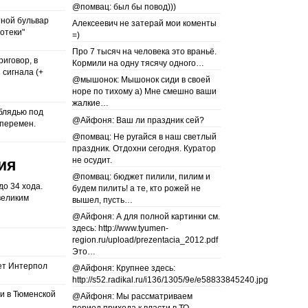
@помвац: был бы повод)))
тной бульвар
Алексеевич не затерай мои коменты
отеки"
=)
Про 7 тысяч на человека это враньё.
риговор, в
Кормили на одну тясячу одного…
 сигнала (+
@мышонок: Мышонок сиди в своей
норе по тихому а) Мне смешно ваши
жалкие…
 блядью под
@Айфоня: Ваш ли праздник сей?
 перемен.
@помвац: Не ругайся в наш светлый
праздник. Отдохни сегодня. Куратор
не осудит.
ия
@помвац: бюджет пилили, пилим и
до 34 хода.
будем пилить! а те, кто рожей не
великим
вышел, пусть…
@Айфоня: А для полной картинки см.
здесь: http://www.tyumen-
region.ru/upload/prezentacia_2012.pdf
Это…
ет Интерпол
@Айфоня: Крупнее здесь:
http://s52.radikal.ru/i136/1305/9e/e58833845240.jpg
и в Тюменской
@Айфоня: Мы рассматриваем