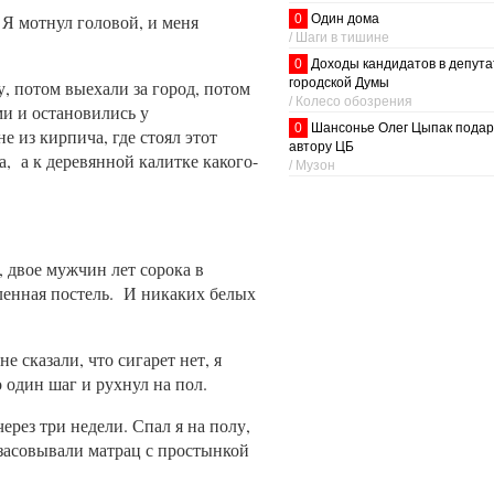
. Я мотнул головой, и меня
0
Один дома
/ Шаги в тишине
0
Доходы кандидатов в депут
городской Думы
у, потом выехали за город, потом
/ Колесо обозрения
ми и остановились у
0
Шансонье Олег Цыпак подар
е из кирпича, где стоял этот
автору ЦБ
а, а к деревянной калитке какого-
/ Музон
, двое мужчин лет сорока в
ленная постель. И никаких белых
е сказали, что сигарет нет, я
о один шаг и рухнул на пол.
ерез три недели. Спал я на полу,
 засовывали матрац с простынкой