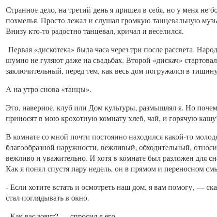
Странное дело, на третий день я пришел в себя, но у меня не 
похмелья. Просто лежал и слушал громкую танцевальную музы
Внизу кто-то радостно танцевал, кричал и веселился.
Первая «дискотека» была часа через три после рассвета. Наро
шумно не гуляют даже на свадьбах. Второй «дискач» стартовал 
заключительный, перед тем, как весь дом погружался в тишин
А на утро снова «танцы».
Это, наверное, клуб или Дом культуры, размышлял я. Но почем
приносят в мою крохотную комнату хлеб, чай, и горячую кашу
В комнате со мной почти постоянно находился какой-то моло
благообразной наружности, вежливый, обходительный, относ
вежливо и уважительно. И хотя в комнате был разложен для сна
Как я понял спустя пару недель, он в прямом и переносном см
- Если хотите встать и осмотреть наш дом, я вам помогу, — сказ
стал поглядывать в окно.
- Как вас зовут? — спросил я его.