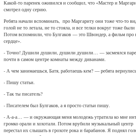
Какой-то паренек оживился и сообщил, что «Мастер и Маргар
смотрел одну серию.
Ребята начали вспоминать, про Маргариту они тоже что-то вид
голой не то летала, не то стояла, и все телки вокруг тоже бы
Потом вспомнили, что Булгаков — это Швондер, а фильм про 
сердце».
- Точно! Душили душили, душили душили… — засмеялся паре
почти в самом центре комнаты между диванами.
- А чем занимаешься, Батя, работаешь кем? — ребята вернулись
- Пишу статьи.
- Так ты писатель?
- Писателем был Булгаков, а я просто статьи пишу.
- А-а-а… — и окружающая меня молодежь утратила ко мне инте
громко орали и хохотали. Потом врубили музыкальный центр и
перестал их слышать в грохоте рока и барабанов. Я поднял го