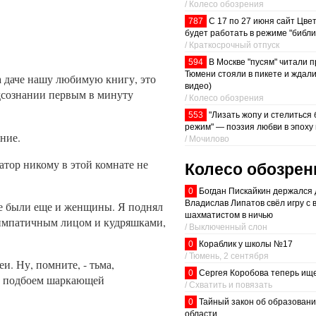
/ Колесо обозрения
787
С 17 по 27 июня сайт Цве
будет работать в режиме "библи
/ Краткосрочный отпуск
594
В Москве "пусям" читали п
Тюмени стояли в пикете и ждали
а даче нашу любимую книгу, это
видео)
одсознании первым в минуту
/ Колесо обозрения
553
"Лизать жопу и стелиться
режим" — поэзия любви в эпоху
ние.
/ Мочилово
атор никому в этой комнате не
Колесо обозрен
0
Богдан Пискайкин держался 
Владислав Липатов свёл игру с 
ате были еще и женщины. Я поднял
шахматистом в ничью
 симпатичным лицом и кудряшками,
/ Выключенный слон
0
Кораблик у школы №17
/ Тюмень, 2 сентября
и. Ну, помните, - тьма,
0
Сергея Коробова теперь ищ
м подбоем шаркающей
/ Схватить и повязать
0
Тайный закон об образовани
области