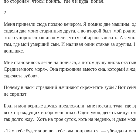
по сторонам, чтобы понять, где я и куда попал.
2.
Меня привезли сюда поздно вечером. Я помню две машины, одн
сидели два моих старинных друга, а во второй был мой родно
этого упорно спрашивал меня, что я собираюсь делать. А я упо
там, где мой умерший сын. И наливал один стакан за другим. 
донышке.
Мне становилось легче на полчаса, а потом душу вновь окуты
Средиземного моря». Она приходила вместо сна, который я жда
скрежета зубов».
Почему в часы страданий начинают скрежетать зубы? Вот сейча
не скрипят.
Брат и мои верные друзья предложили мне поехать туда, где в
всех страждущих и обремененных. Один укол, десять минут ожи
так долго жду. Хоть на трое суток, хоть на неделю, и даже мож
- Там тебе будет хорошо, тебе там понравится, — убеждали мен