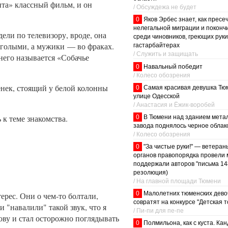
ита» классный фильм, и он
/ Обсуждежа не будет
0
Яков Эрбес знает, как пресе
нелегальной миграции и поконч
ели по телевизору, вроде, она
среди чиновников, греющих руки
ли голыми, а мужики — во фраках.
гастарбайтерах
/ Служить и защищать
него называется «Собачье
0
Навальный победит
/ Колесо обозрения
нек, стоящий у белой колонны
0
Самая красивая девушка Тю
улице Одесской
/ Анастасия и Ёжик-воробей
 к теме знакомства.
0
В Тюмени над зданием метал
завода поднялось черное облак
/ Колесо обозрения
0
"За чистые руки!" — ветера
органов правопорядка провели 
поддержали авторов "письма 148
резолюция)
/ На главной площади Тюмени
0
Малолетних тюменских дево
рес. Они о чем-то болтали,
совратят на конкурсе "Детская 
 "навалили" такой звук, что я
/ Пи-пи для пе-пе
лову и стал осторожно поглядывать
0
Полмильона, как с куста. Ка