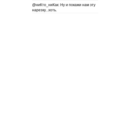
@ниКто_ниКак: Ну и покажи нам эту
нарезку...хоть.