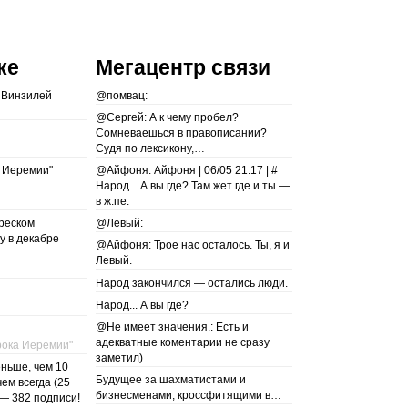
ке
Мегацентр связи
 Винзилей
@помвац:
@Сергей: А к чему пробел?
Сомневаешься в правописании?
Судя по лексикону,…
а Иеремии"
@Айфоня: Айфоня | 06/05 21:17 | #
Народ... А вы где? Там жет где и ты —
в ж.пе.
реском
@Левый:
у в декабре
@Айфоня: Трое нас осталось. Ты, я и
Левый.
Народ закончился — остались люди.
Народ... А вы где?
@Не имеет значения.: Есть и
адекватные коментарии не сразу
рока Иеремии"
заметил)
еньше, чем 10
Будущее за шахматистами и
чем всегда (25
бизнесменами, кроссфитящими в…
— 382 подписи!