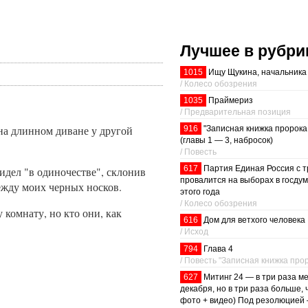
Лучшее в рубри
1015
Ищу Щукина, начальника
/ Колесо обозрения
1035
Праймериз
/ Предварительная позиция
 на длинном диване у другой
916
"Записная книжка пророк
(главы 1 — 3, набросок)
/ Повесть
617
Партия Единая Россия с т
идел "в одиночестве", склонив
провалится на выборах в госдум
между моих черных носков.
этого года
/ Колесо обозрения
у комнату, но кто они, как
616
Дом для ветхого человека
/ Исход
794
Глава 4
/ Повесть "Записная книжка про
627
Митинг 24 — в три раза м
декабря, но в три раза больше, 
фото + видео) Под резолюцией 