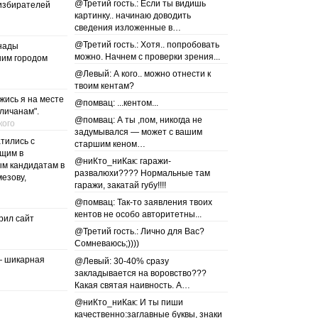
@Третий гость.: Если ты видишь
избирателей
картинку.. начинаю доводить
сведения изложенные в…
@Третий гость.: Хотя.. попробовать
нады
можно. Начнем с проверки зрения...
шим городом
@Левый: А кого.. можно отнести к
твоим кентам?
жись я на месте
@помвац: ...кентом...
личанам".
@помвац: А ты ,пом, никогда не
кого
задумывался — может с вашим
тились с
старшим кеном…
ющим в
@ниКто_ниКак: гаражи-
ым кандидатам в
развалюхи???? Нормальные там
мезову,
гаражи, закатай губу!!!!
@помвац: Так-то заявления твоих
кентов не особо авторитетны...
рил сайт
@Третий гость.: Лично для Вас?
Сомневаюсь;))))
— шикарная
@Левый: 30-40% сразу
закладывается на воровство???
Какая святая наивность. А…
@ниКто_ниКак: И ты пиши
качественно:заглавные буквы, знаки