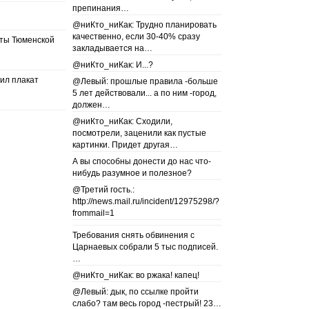
препинания…
@ниКто_ниКак: Трудно планировать
качественно, если 30-40% сразу
аты Тюменской
закладывается на…
@ниКто_ниКак: И...?
ил плакат
@Левый: прошлые правила -больше
5 лет действовали... а по ним -город,
должен…
@ниКто_ниКак: Сходили,
посмотрели, заценили как пустые
картинки. Придет другая…
А вы способны донести до нас что-
нибудь разумное и полезное?
@Третий гость.:
http://news.mail.ru/incident/12975298/?
frommail=1
Требования снять обвинения с
Царнаевых собрали 5 тыс подписей.
…
@ниКто_ниКак: во ржака! капец!
@Левый: дык, по ссылке пройти
слабо? там весь город -пестрый! 23…