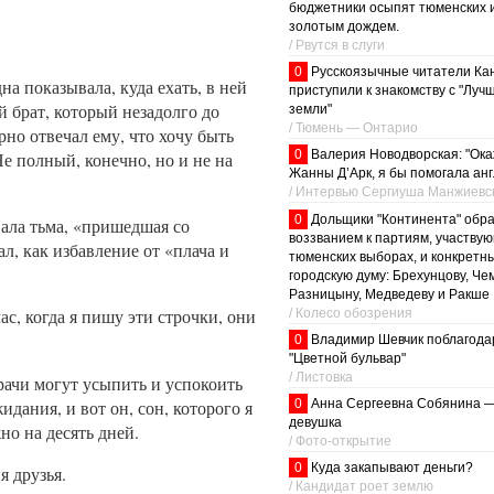
бюджетники осыпят тюменских 
золотым дождем.
/ Рвутся в слуги
0
Русскоязычные читатели Ка
а показывала, куда ехать, в ней
приступили к знакомству с "Луч
й брат, который незадолго до
земли"
/ Тюмень — Онтарио
рно отвечал ему, что хочу быть
0
Валерия Новодворская: "Ока
Не полный, конечно, но и не на
Жанны Д’Арк, я бы помогала анг
/ Интервью Сергиуша Манжиевс
0
Дольщики "Континента" обра
вала тьма, «пришедшая со
воззванием к партиям, участву
л, как избавление от «плача и
тюменских выборах, и конкретн
городскую думу: Брехунцову, Че
Разницыну, Медведеву и Ракше
с, когда я пишу эти строчки, они
/ Колесо обозрения
0
Владимир Шевчик поблагода
"Цветной бульвар"
/ Листовка
рачи могут усыпить и успокоить
дания, и вот он, сон, которого я
0
Анна Сергеевна Собянина 
девушка
но на десять дней.
/ Фото-открытие
0
Куда закапывают деньги?
я друзья.
/ Кандидат роет землю