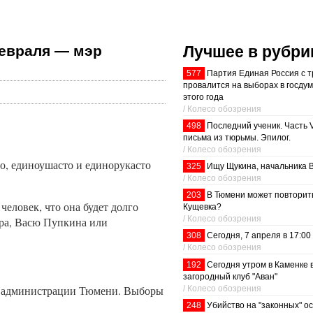
Лучшее в рубри
февраля — мэр
577
Партия Единая Россия с т
провалится на выборах в госдум
этого года
/ Колесо обозрения
498
Последний ученик. Часть 
письма из тюрьмы. Эпилог.
/ Колесо обозрения
о, единоушасто и единорукасто
325
Ищу Щукина, начальника 
/ Колесо обозрения
203
В Тюмени может повторит
 человек, что она будет долго
Кущевка?
/ Колесо обозрения
ера, Васю Пупкина или
308
Сегодня, 7 апреля в 17:00
/ Колесо обозрения
192
Сегодня утром в Каменке 
загородный клуб "Аван"
вы администрации Тюмени. Выборы
/ Колесо обозрения
248
Убийство на "законных" о