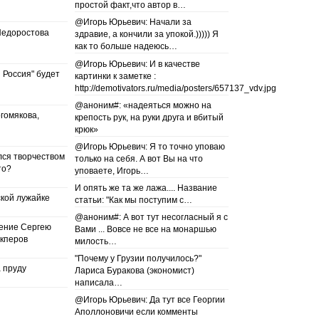
простой факт,что автор в…
@Игорь Юрьевич: Начали за
Недоростова
здравие, а кончили за упокой.))))) Я
как то больше надеюсь…
@Игорь Юрьевич: И в качестве
 Россия" будет
картинки к заметке :
http://demotivators.ru/media/posters/657137_vdv.jpg
@аноним#: «надеяться можно на
гомякова,
крепость рук, на руки друга и вбитый
крюк»
@Игорь Юрьевич: Я то точно уповаю
лся творчеством
только на себя. А вот Вы на что
то?
уповаете, Игорь…
И опять же та же лажа.... Название
кой лужайке
статьи: "Как мы поступим с…
@аноним#: А вот тут несогласный я с
ение Сергею
Вами ... Вовсе не все на монаршью
екперов
милость…
"Почему у Грузии получилось?"
 пруду
Лариса Буракова (экономист)
написала…
@Игорь Юрьевич: Да тут все Георгии
Аполлоновичи если комменты