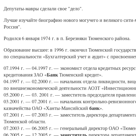
Депутаты-мавры сделали свое "дело".
Лучше изучайте биографию нового могучего и великого сити
Россия".
Родился 6 января 1974 г. в п. Березняки Тюменского района.
Образование высшее: в 1996 г. окончил Тюменский государст
по специальности «Бухгалтерский учет и аудит» с присвоени
07.1994 г. — 04.1997 г. — экономист отдела кредитных ресур
Банк
кредитования ЗАО «
Тюменский кредит».
04.1997 г. — 02.2000 г. — начальник отдела ликвидности, виц
по внешнеэкономической деятельности АОЗТ «Инвестицион
05.2000 г. — 03. 2001 г. — заместитель председателя правлен
03.2001 г. — 07.2001 г. — начальник контрольно-ревизионног
банк
казначейства ОАО «Ханты-Мансийский
».
07.2001 г. — 07.2003 г. — заместитель директора департамен
Тюменской области.
07.2003 г. — 06.2005 г. — генеральный директор ОАО «Тюм
заместитель
06.2005 г. — 12.2005 г. —
директора департамен