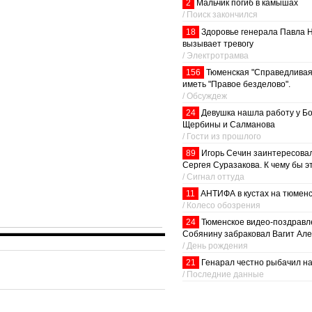
2
Мальчик погиб в камышах
/ Поиск закончился
18
Здоровье генерала Павла 
вызывает тревогу
/ Электротрамва
156
Тюменская "Справедливая
иметь "Правое безделово".
/ Обсуждеж
24
Девушка нашла работу у Бо
Щербины и Салманова
/ Гости из прошлого
89
Игорь Сечин заинтересова
Сергея Суразакова. К чему бы э
/ Сигнал оттуда
11
АНТИФА в кустах на тюменс
/ Колесо обозрения
24
Тюменское видео-поздравл
Собянину забраковал Вагит Ал
/ День рождения
21
Генарал честно рыбачил на
/ Последние данные