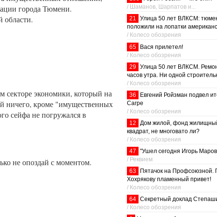
/ Шаманов, Шарпатов и...
ации города Тюмени.
 области.
21
Улица 50 лет ВЛКСМ: тюме
положили на лопатки американс
/ Колесо обозрения
65
Вася прилетел!
/ Колесо обозрения
29
Улица 50 лет ВЛКСМ. Ремон
часов утра. Ни одной строитель
/ Колесо обозрения
ом секторе экономики, который на
36
Евгений Ройзман подвел ит
ый ничего, кроме "имущественных
Сагре
/ Колесо обозрения
ого сейфа не погружался в
12
Дом жилой, фонд жилищный
квадрат, не многовато ли?
/ Колесо обозрения
47
"Ушел сегодня Игорь Маров.
/ Реквием
лько не опоздай с моментом.
63
Пятачок на Профсоюзной. 
Хохрякову пламенный привет!
/ Колесо обозрения
64
Секретный доклад Степаш
/ Колесо обозрения