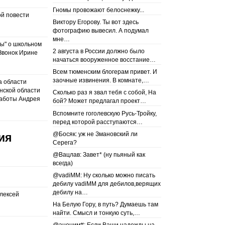
Гномы провожают белоснежку...
й повести
Виктору Егорову. Ты вот здесь
фотографию вывесил. А подумал
мне…
лы" о школьном
2 августа в России должно было
Звонок Ирине
начаться вооруженное восстание…
Всем тюменским блогерам привет. И
заочные извинения. В комнате,…
 области
нской области
Сколько раз я звал тебя с собой, На
работы Андрея
бой? Может предлагал проект…
Вспомните гоголевскую Русь-Тройку,
перед которой расступаются…
@Босяк: уж не Змановский ли
ия
Серега?
@Вацлав: Завет* (ну пьяный как
всегда)
@vadiMM: Ну сколько можно писать
дебилу vadiMM для дебилов,верящих
дебилу на…
лексей
На Белую Гору, в путь? Думаешь там
найти. Смысл и тонкую суть,…