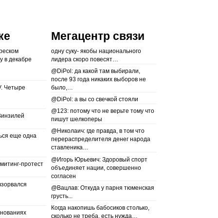
ке
Мегацентр связи
реском
одну суку- якобы национального
у в декабре
лидера скоро повесят…
@DiPol: да какой там выбирали,
после 93 года никаких выборов не
V. Четыре
было,…
@DiPol: а вы со свечкой стояли
@123: потому что не верьте тому что
Винзилей
пишут шелкоперы
@Николаич: где правда, в том что
ься еще одна
перераспределителя денег народа
ставленика…
@Игорь Юрьевич: Здоровый спорт
 митинг-протест
объединяет нации, совершенно
согласен
взорвался
@Вацлав: Откуда у парня тюменская
грусть...
Когда накопишь бабосиков столько,
снованиях
сколько не треба, есть нужда…