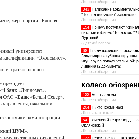
/ Колесо обозрения
343
Написание документально
"Последний ученик" закончено
-менеджера партии "Единая
/ Колесо обозрения
154
Почему поступают "сигна
питании и фирме "Теплолюкс"? 
Пуртовой.
/ Детский вопрос
венный университет
68
Предупреждение прокурора
Владимирова губернатору тюме
ем квалификации «Экономист».
Якушеву по поводу "отличной" 
Линника (2 документа)
сов и краткосрочного
/ Колесо обозрения
е-президент
Колесо обозрен
банк
ный
«Дипломат».
133
Бедные люди
Банк
ия ОАО «
«Белый Север».
/ Колесо обозрения
о управления, начальник
204
Никто, кроме нас!
/ Крылатая гвардия
та экономики администрации
64
Тюменский Генри Форд — А
Орляковский
ЦУМ
енский
».
/ Колесо обозрения
та имущественных отношений,
133
Герои России — кто они?