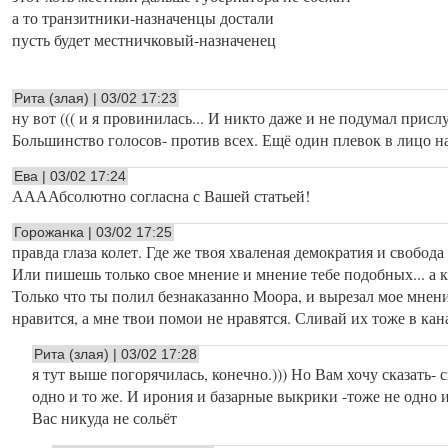
а то транзитники-назначенцы достали
пусть будет местничковый-назначенец
Рита (злая) | 03/02 17:23
ну вот ((( и я провинилась... И никто даже и не подумал прис
Большинство голосов- против всех. Ещё один плевок в лицо н
Ева | 03/02 17:24
ААААбсолютно согласна с Вашей статьей!
Горожанка | 03/02 17:25
правда глаза колет. Где же твоя хваленая демократия и свобода
Или пишешь только свое мнение и мнение тебе подобных... а ка
Только что ты полил безнаказанно Моора, и вырезал мое мнение
нравится, а мне твои помои не нравятся. Сливай их тоже в кан
Рита (злая) | 03/02 17:28
я тут выше погорячилась, конечно.))) Но Вам хочу сказать- 
одно и то же. И ирония и базарные выкрики -тоже не одно и
Вас никуда не сольёт