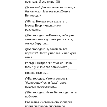
почитать. И все пишут.))))
@аноним#: Для полноты картинки, я
бы написал : Мы уже все хОчем в
Белгород. И…
@Рита: Нельзя туда ехать, это
Мечта. Вторгнуться, значит
разрушить,…
@Белгородец: — Вовочка, тебе уже
семь лет — и я должен рассказать,
откуда берутся…
@Белгородец: Ну зачем вы всё
портите? Плохо у нас всё. У нас хуже
чем в…
Рольф и Петров "12 стульев. Наши
годы." (1.сырьевая зависимость,…
Правда с Богом...
@Белгородец: У меня вопрос к
"белгородцу" если "ваш" город
накачан московскими…
@Белгородец: Не из Белгорода ты . а
поближе.
Обезьяны из столичного зоопарка
приняли консолидированное…