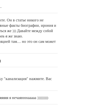
..
ите. Он в статье никого не
ивные факты биографии, ирония и
ться же ))) Давайте между собой
ек-я же знаю.
яцией там.... но это он сам может
я
ку "канализация" нажмите. Вас
яя я нечаянннааааа )))))))))