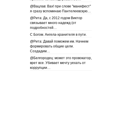
@Вацлав: Вах! при слове "манифест"
я сразу вспоминаю Пантелеевскую…
@Рита: Да, с 2012 годом Виктор
связывает много надежд (от
подробностей…
С Богом. Ангела-хранителя в пути.
@Рита: Давай поможем им. Начнем
формировать общие цели.
Создадим…
@Белгородец: может это провокатор,
врет все. Убивает мечту уехать от
коррупции…