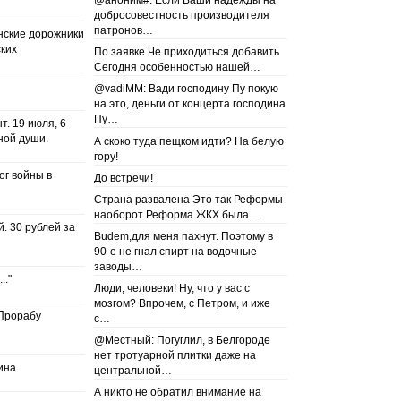
@аноним#: Если Ваши надежды на
добросовестность производителя
патронов…
нские дорожники
ких
По заявке Че приходиться добавить
Сегодня особенностью нашей…
@vadiMM: Вади господину Пу покую
на это, деньги от концерта господина
Пу…
т. 19 июля, 6
ной души.
А скоко туда пещком идти? На белую
гору!
ог войны в
До встречи!
Страна развалена Это так Реформы
наоборот Реформа ЖКХ была…
. 30 рублей за
Budem,для меня пахнут. Поэтому в
90-е не гнал спирт на водочные
заводы…
.."
Люди, человеки! Ну, что у вас с
мозгом? Впрочем, с Петром, и иже
Прорабу
с…
@Местный: Погуглил, в Белгороде
нет тротуарной плитки даже на
ина
центральной…
А никто не обратил внимание на