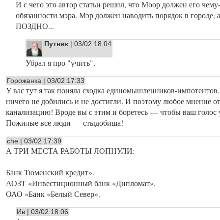
И с чего это автор статьи решил, что Моор должен его чему
обязанности мэра. Мэр должен наводить порядок в городе, а
ПОЗДНО...
Путник
| 03/02 18:04
Убрал я про "учить".
Горожанка | 03/02 17:33
У вас тут я так поняла сходка единомышленников-импотентов.
ничего не добились и не достигли. И поэтому любое мнение о
канализацию! Вроде вы с этим и боретесь — чтобы ваш голос 
Пожилые все люди — стыдобища!
che | 03/02 17:39
А ТРИ МЕСТА РАБОТЫ ЛОПНУЛИ:
Банк Тюменский кредит».
АОЗТ «Инвестиционный банк «Дипломат».
ОАО «Банк «Белый Север».
Ив | 03/02 18:06