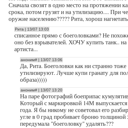
Сначала свозят в одно место на протяжении ка
срока, потом грузят и на утилизацию.... При ч
оружие населению????? Рита, хорош нагнетать.
Рита | 13/07 13:03
списанное прямо с боеголовками? Не похоже
оно без взрывателей. ХОЧУ купить танк.. на
артиста...
аноним# | 13/07 13:06
Да, Рита. Боеголовки как ни странно тоже
утилизируют. Лучше купи гранату для по
образа)))))
аноним# | 13/07 13:20
На паре фотографий боеприпас кумуляти
Который с маркировкой 14М выпускается 
года. Я бы никому не советовал его разби
угле в 0 град пробивает броню толщиной 
передумала "боеголовку" удалять???