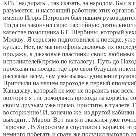
КГБ "надзирать", так сказать, за народом. Был в 
разумеется, и настоящий работник этих органов.
именно Игорь Петрович был нашим руководител
Тогда он закончил свою партийную деятельность
качестве помощника Б.Е.Щербины, который уеха
Москву. Я серьёзно подготовился к поездке, уже 
куплю. Нет, не магнитофоны,включая их посл
продажу, а джазовые пластинки своих любимых
исполнителей(прямо по каталогу). Путь до Нахо
проехали на поезде, где про свои будущие покуп
рассказал всем, чем уже вызвал удивление руков
Приплыли на нашем пароходе в первый японский
Канадзаву, который не мог не поразить нас всех.
восторге я , не дожидаясь прихода на корабль, 
своим друзьям уже прямо, простите, в туалете. 
восторженно! И, конечно же, из другой кабинки
выходит... Маров. Вот так я и оказался уже точн
"крючке". В Хиросиме я спустился с корабля, чт
немного побегать и сразу же получил выговор о