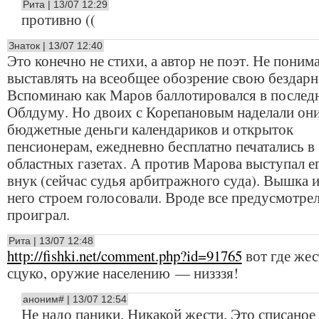
Рита | 13/07 12:29
противно ((
Знаток | 13/07 12:40
Это конечно не стихи, а автор не поэт. Не поним
выставлять на всеобщее обозрение свою бездарн
Вспоминаю как Маров баллотировался в последн
Облдуму. Но двоих с Корепановым наделали они 
бюджетные деньги календариков и открыток
пенсионерам, ежедневно бесплатно печатались в
областных газетах. А против Марова выступал е
внук (сейчас судья арбитражного суда). Вышка и
него строем голосовали. Вроде все предусмотре
проиграл.
Рита | 13/07 12:48
http://fishki.net/comment.php?id=91765
вот где жест
сцуко, оружие населению — низззя!
аноним# | 13/07 12:54
Не надо паники. Никакой жести. Это списаное 