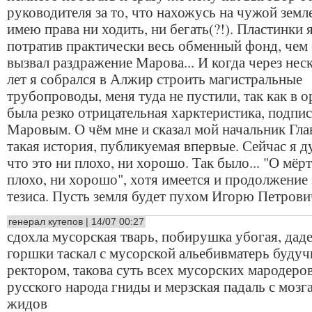
руководителя за то, что нахожусь на чужой земле
имею права ни ходить, ни бегать(?!). Пластинки 
потратив практически весь обменный фонд, чем
вызвал раздражение Марова... И когда через нес
лет я собрался в Алжир строить магистральные
трубопроводы, меня туда не пустили, так как в о
была резко отрицательная харктеристика, подпи
Маровым. О чём мне и сказал мой начальник Гла
такая история, публикуемая впервые. Сейчас я д
что это ни плохо, ни хорошо. Так было... "О мёр
плохо, ни хорошо", хотя имеется и продолжение 
тезиса. Пусть земля будет пухом Игорю Петрови
генерал кутепов | 14/07 00:27
сдохла мусорская тварь, побирушка убогая, дад
горшки таскал с мусорской альебивматерь будуч
ректором, такова суть всех мусорских мародеров
русского народа гниды и мерзская падаль с мозг
жидов