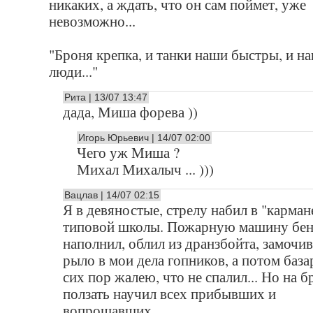
никаких, а ждать, что он сам поймет, уже
невозможно...
"Броня крепка, и танки наши быстры, и н
люди..."
Рита | 13/07 13:47
дада, Миша форева ))
Игорь Юрьевич | 14/07 02:00
Чего уж Миша ?
Михал Михалыч ... )))
Вацлав | 14/07 02:15
Я в девяностые, стрелу набил в "карман
типовой школы. Пожарную машину бе
наполнил, облил из дранзбойта, замочи
рыло в мои дела гопников, а потом база
сих пор жалею, что не спалил... Но на 
ползать научил всех прибывших и
вопрошавших.