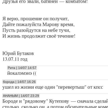
Друзья его звали, батяней — комбатом!
Я верю, прошение он получит,
Дайте пожалуйста Марову время,
Пусть разойдутся на небе тучи,
И жизнь продолжит своё течение!
Юрий Бутаков
13.07.11 год
Рита | 14/07 14:57
йокалэмэнэ ((
борода | 14/07 16:26
ушел из жизни еще один "перевертыш" от кпсс
АНАНЫМ | 14/07 23:29
Бороде и "рядовому" Кутепову — сначала сдела
столько, сколько он, а потом обсирательные ком