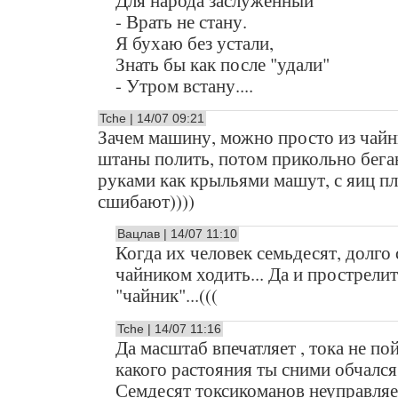
Для народа заслуженный
- Врать не стану.
Я бухаю без устали,
Знать бы как после "удали"
- Утром встану....
Tche | 14/07 09:21
Зачем машину, можно просто из чайн
штаны полить, потом прикольно бега
руками как крыльями машут, с яиц п
сшибают))))
Вацлав | 14/07 11:10
Когда их человек семьдесят, долго 
чайником ходить... Да и прострели
"чайник"...(((
Tche | 14/07 11:16
Да масштаб впечатляет , тока не по
какого растояния ты сними обчался
Семдесят токсикоманов неуправля