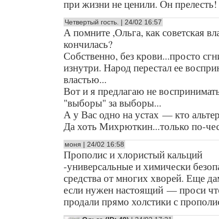
при жизни не ценили. Он прелесть!
Четвертый гость. | 24/02 16:57
А помните ,Ольга, как советская вл
кончилась?
Собственно, без крови...просто сгн
изнутри. Народ перестал ее воспри
властью...
Вот и я предлагаю не воспринимать
"выборы" за выборы...
А у Вас одно на устах — кто альтер
Да хоть Михрюткин...только по-че
моня | 24/02 16:58
Прополис и хлористый кальций
-универсальные и химически безоп
средства от многих хворей. Еще да
если нужен настоящий — проси чт
продали прямо холстики с прополи