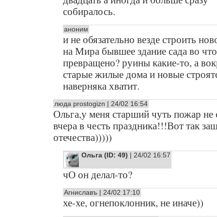
собиралось.
аноним
и не обязательно везде строить но
на Мира бывшее здание сада во что
превращено? руины какие-то, а вок
старые жилые дома и новые строятс
наверняка хватит.
люда prostogizn | 24/02 16:54
Ольга,у меня старший чуть пожар не 
вчера в честь праздника!!!Вот так за
отечества)))))
Ольга (ID: 49)
| 24/02 16:57
чО он делал-то?
Агниславъ | 24/02 17:10
хе-хе, огнепоклонник, не иначе))