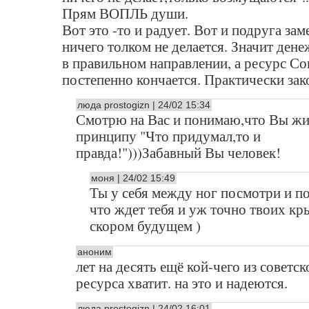
Прям ВОПЛЬ души.
Вот это -то и радует. Вот и подруга зам
ничего толком не делается. Значит ден
в правильном направлении, а ресурс Со
постепенно кончается. Практически зак
люда prostogizn | 24/02 15:34
Смотрю на Вас и понимаю,что Вы жи
принципу "Что придумал,то и
правда!")))Забавный Вы человек!
моня | 24/02 15:49
Ты у себя между ног посмотри и п
что ждет тебя и уж точно твоих кр
скором будущем )
аноним
лет на десять ещё кой-чего из советск
ресурса хватит. на это и надеются.
люда prostogizn | 24/02 16:01