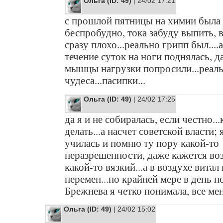
Ольга (ID: 49)
| 24/02 17:21
с прошлой пятницы на химии была
беспробудно, тока забуду выпить, 
сразу плохо...реально грипп был....а
течение суток на ноги поднялась, д
мышцы нагрузки попросили...реал
чудеса...пасипки...
Ольга (ID: 49)
| 24/02 17:25
да я и не собиралась, если честно...
делать...а насчет советской власти; 
училась и помню ту пору какой-то
неразрешенности, даже кажется во
какой-то вязкий...а в воздухе витал
перемен...по крайней мере в день 
Брежнева я четко понимала, все мен
Ольга (ID: 49)
| 24/02 15:02