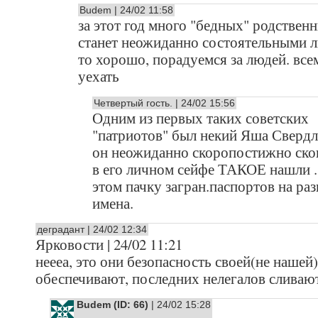
Budem | 24/02 11:58
за этот год много "бедных" родствен
станет неожиданно состоятельными л
то хорошо, порадуемся за людей. все
уехать
Четвертый гость. | 24/02 15:56
Одним из первых таких советских
"патриотов" был некий Яша Свердл
он неожиданно скоропостижно скон
в его личном сейфе ТАКОЕ нашли ..
этом пачку загран.паспортов на ра
имена.
деградант | 24/02 12:34
Ярковости | 24/02 11:21
неееа, это они безопасность своей(не нашей
обеспечивают, последних нелегалов сливают
Budem (ID: 66)
| 24/02 15:28