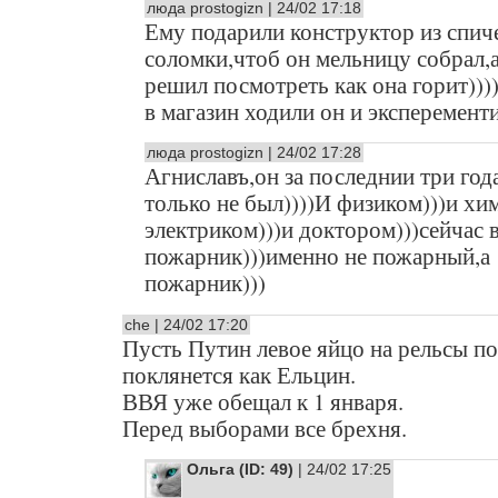
люда prostogizn | 24/02 17:18
Ему подарили конструктор из спич
соломки,чтоб он мельницу собрал,а
решил посмотреть как она горит))
в магазин ходили он и эксперементи
люда prostogizn | 24/02 17:28
Агниславъ,он за последнии три год
только не был))))И физиком)))и хи
электриком)))и доктором)))сейчас 
пожарник)))именно не пожарный,а
пожарник)))
che | 24/02 17:20
Пусть Путин левое яйцо на рельсы п
поклянется как Ельцин.
ВВЯ уже обещал к 1 января.
Перед выборами все брехня.
Ольга (ID: 49)
| 24/02 17:25