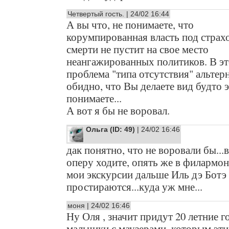
Четвертый гость. | 24/02 16:44
А вы что, не понимаете, что
корумпированная власть под страх
смерти не пустит на свое место
неангажированных политиков. В эт
проблема "типа отсутствия" альтер
обидно, что Вы делаете вид будто э
понимаете...
А вот я бы не воровал.
Ольга (ID: 49)
| 24/02 16:46
дак понятно, что не воровали бы...
оперу ходите, опять же в филармон
мои экскурсии дальше Иль дэ Ботэ
простираются...куда уж мне...
моня | 24/02 16:46
Ну Оля , значит придут 20 летние 
мальчики с маузерами, которым эт