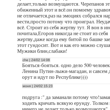
делает,только возмущаются. Черепанов эт
обиженный этот и всё.он помоему здрав
не отличается,раз на эмоциях собрался на
вести,просто потому что проиграл. Неуда
всё. Строит из себя жертву тут. Я вон в ин
почитала,Егоров никогда не стоит из себя
жертву,даже когда ему битой по башке за
этот гундосит. Вот и как его можно слуша
Мужики блин,слабаки!
che | 24/02 14:08
Бояться-бояться. одно дело 500 человек
Ленина Путин-лыжи-магадан, и савсем 
орут и идут по Республике))))
моня | 24/02 15:23
подруга :" да заманали потому что!зама
ходить кричать всякую ерунду. Толком
ничего не делает,только возмущаются"...