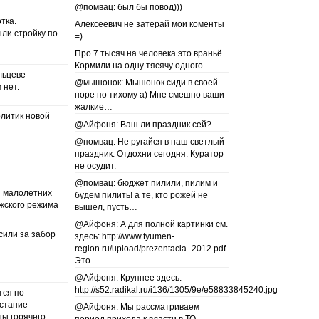
@помвац: был бы повод)))
тка.
Алексеевич не затерай мои коменты
ли стройку по
=)
Про 7 тысяч на человека это враньё.
Кормили на одну тясячу одного…
льцеве
@мышонок: Мышонок сиди в своей
 нет.
норе по тихому а) Мне смешно ваши
жалкие…
литик новой
@Айфоня: Ваш ли праздник сей?
@помвац: Не ругайся в наш светлый
праздник. Отдохни сегодня. Куратор
не осудит.
@помвац: бюджет пилили, пилим и
и малолетних
будем пилить! а те, кто рожей не
ужского режима
вышел, пусть…
@Айфоня: А для полной картинки см.
сили за забор
здесь: http://www.tyumen-
region.ru/upload/prezentacia_2012.pdf
Это…
@Айфоня: Крупнее здесь:
http://s52.radikal.ru/i136/1305/9e/e58833845240.jpg
тся по
сстание
@Айфоня: Мы рассматриваем
ы горячего