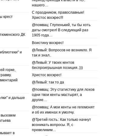
период прихода к власти в ТО..
нашего…
С праздником, православные!
ы крест
Христос воскрес!!!
@помвац: Глупенький, ты бы хоть
даты смотрел! В следующий раз
 тюменского ДК
1905 года…
Воистину воскрес!
@Левый: Вопросов не возникло. Я
иблиотеки" и
так и знал..
@Левый: У твоих кентов
беспроигрышная позиция..)))
й горке,
равму.
Христос воскрес!
мментарий
@Левый: так то да
@помвац: Эту статистику для лохов
одни твои кенты мастырят, а
ёлки" и дальше
другие…
@помвац: А мои кенты не гегемонят
и об их именах я умолчу.
ы вызовем
@Третий гость.: Как только начнут
атьева
возникать вопросы. Я, с
превеликим…
мывает в