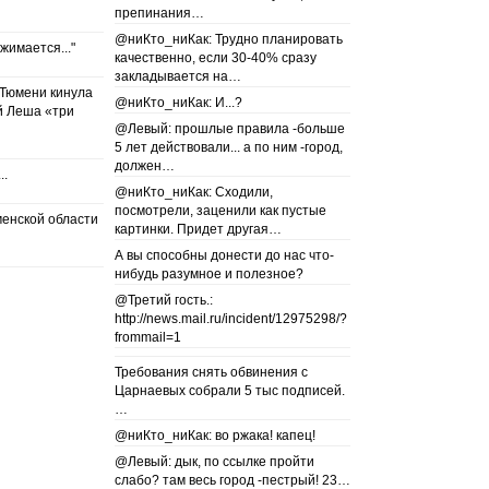
препинания…
@ниКто_ниКак: Трудно планировать
сжимается..."
качественно, если 30-40% сразу
закладывается на…
 Тюмени кинула
@ниКто_ниКак: И...?
й Леша «три
@Левый: прошлые правила -больше
5 лет действовали... а по ним -город,
должен…
..
@ниКто_ниКак: Сходили,
посмотрели, заценили как пустые
менской области
картинки. Придет другая…
А вы способны донести до нас что-
нибудь разумное и полезное?
@Третий гость.:
http://news.mail.ru/incident/12975298/?
frommail=1
Требования снять обвинения с
Царнаевых собрали 5 тыс подписей.
…
@ниКто_ниКак: во ржака! капец!
@Левый: дык, по ссылке пройти
слабо? там весь город -пестрый! 23…