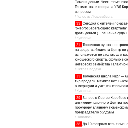
Тюмени деньги. Честь тюменско
Пятилетова и генерала УВД Ко
вопросом
/ Голос из Люксембурга
33
Сегодня с жителей показат
"энергосберегающего квартала"
драть деньги ( + решение суда +
/ Кукарача
21
Теннисная пушка: построе
на средства бюджета Центр по 
используется не столько для ра
юношеского спорта, сколько в с
интересах семейства Галактион
/ Острая подача
13
Тюменская школа №27 — ба
тир продали, мячиков нет. Высо
вычеркнули и учат, как спарива
/ Кукарача
29
Запрос о Сергее Коробове 
антикоррупционного Центра по
прокурору, главному тюменском
председателю облдумы
/ Началось
38
До 10 февраля весь тюменс