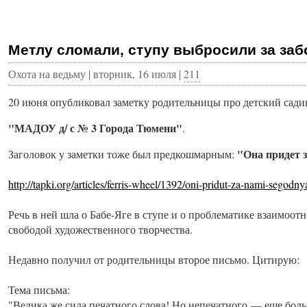
Метлу сломали, ступу выбросили за заб
Охота на ведьму | вторник, 16 июля |
211
20 июня опубликовал заметку родительницы про детский сади
"МАДОУ д/ с № 3 Города Тюмени"
.
"Она придет з
Заголовок у заметки тоже был предкошмарным:
http://tapki.org/articles/ferris-wheel/1392/oni-pridut-za-nami-segodn
Речь в ней шла о Бабе-Яге в ступе и о проблематике взаимоо
свободой художественного творчества.
Недавно получил от родительницы второе письмо. Цитирую:
Тема письма:
"Велика же сила печатного слова! Но непечатного — еще боль