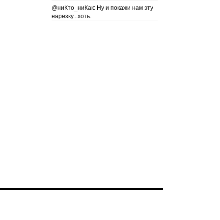
@ниКто_ниКак: Ну и покажи нам эту
нарезку...хоть.