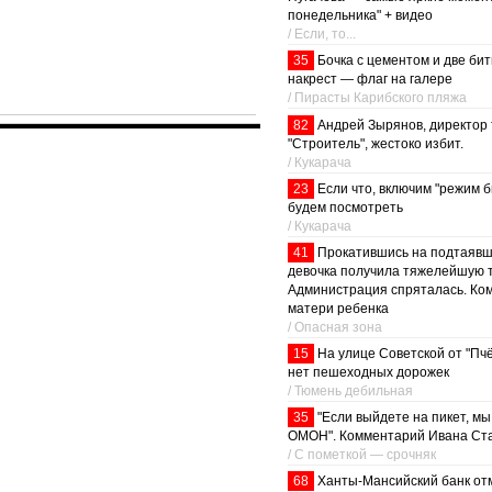
понедельника" + видео
/ Если, то...
35
Бочка с цементом и две бит
накрест — флаг на галере
/ Пирасты Карибского пляжа
82
Андрей Зырянов, директор
"Строитель", жестоко избит.
/ Кукарача
23
Если что, включим "режим б
будем посмотреть
/ Кукарача
41
Прокатившись на подтаявше
девочка получила тяжелейшую т
Администрация спряталась. Ко
матери ребенка
/ Опасная зона
15
На улице Советской от "Пч
нет пешеходных дорожек
/ Тюмень дебильная
35
"Если выйдете на пикет, м
ОМОН". Комментарий Ивана Ст
/ С пометкой — срочняк
68
Ханты-Мансийский банк от