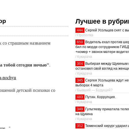
Лучшее в рубри
ор
444
Сергей Усольцев снят с в
/ Прополка
к со страшным названием
650
Водитель ехал против шер
бил по морде сотрудников ГИБД
+номер + звонок матери водител
/ Кукарача
а тобой сегодня ночью"
.
364
Выбирая между Щукиным 
остановил свой взгляд на женщ
/ Кукарача
ya-nochyu
345
Сергея Усольцева ждут н
выборах 4 марта
тношений детской психики со
/ Бывший — Будущий?
483
Путин. Коррупция.
/ Кукарача
349
Гультяеву прикатила теле
на Щукина
/ Кукарача
352
Тюменский хирург ударил 
ше..."