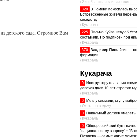
/ 2-я областная клиническая...
320
В Тюмени покосилась высо
Встревоженные жители перекры
соседству
/ Кукарача
из детского сада. Огромное Вам
225
Письмо Куйвашеву об Усо
составили. Но подписей под ним
/ Кукарача
370
Владимир Пискайкин — по
формации
/ Кукарача
Кукарача
0
Инструктору плавания сред
девочек дали 10 лет строгого м
/ Кукарача
0
Метлу сломали, ступу выбро
/ Охота на ведьму
0
Навальный должен умереть
/ Кукарача
0
Общероссийский бунт начне
"национальному вопросу" + "Во
Пугачева — самые яркие момент