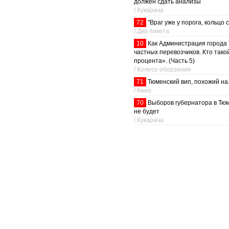
должен сдать анализы
/ Кукарача
72
"Враг уже у порога, кольцо 
/ Два пикета
10
Как Администрация города
частных перевозчиков. Кто тако
процента». (Часть 5)
/ Колесо оборзения
71
Тюменский вип, похожий на.
/ Кино
70
Выборов губернатора в Тю
не будет
/ Кукарача