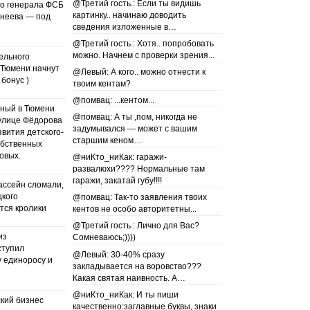
@Третий гость.: Если ты видишь
го генерала ФСБ
картинку.. начинаю доводить
рнеева — под
сведения изложенные в…
@Третий гость.: Хотя.. попробовать
можно. Начнем с проверки зрения...
ельного
 Тюмени начнут
@Левый: А кого.. можно отнести к
 бонус )
твоим кентам?
@помвац: ...кентом...
нный в Тюмени
@помвац: А ты ,пом, никогда не
улице Фёдорова
задумывался — может с вашим
звития детского-
старшим кеном…
обственных
овых.
@ниКто_ниКак: гаражи-
развалюхи???? Нормальные там
гаражи, закатай губу!!!!
ссейн сломали,
цкого
@помвац: Так-то заявления твоих
ются кролики
кентов не особо авторитетны...
@Третий гость.: Лично для Вас?
из
Сомневаюсь;))))
ступил
@Левый: 30-40% сразу
у единоросу и
закладывается на воровство???
Какая святая наивность. А…
@ниКто_ниКак: И ты пиши
кий бизнес
качественно:заглавные буквы, знаки