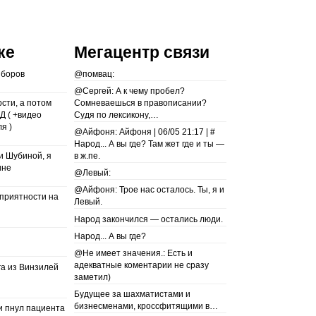
ке
Мегацентр связи
ыборов
@помвац:
@Сергей: А к чему пробел?
сти, а потом
Сомневаешься в правописании?
Д ( +видео
Судя по лексикону,…
я )
@Айфоня: Айфоня | 06/05 21:17 | #
Народ... А вы где? Там жет где и ты —
и Шубиной, я
в ж.пе.
ине
@Левый:
@Айфоня: Трое нас осталось. Ты, я и
еприятности на
Левый.
Народ закончился — остались люди.
Народ... А вы где?
@Не имеет значения.: Есть и
адекватные коментарии не сразу
га из Винзилей
заметил)
Будущее за шахматистами и
бизнесменами, кроссфитящими в…
и пнул пациента