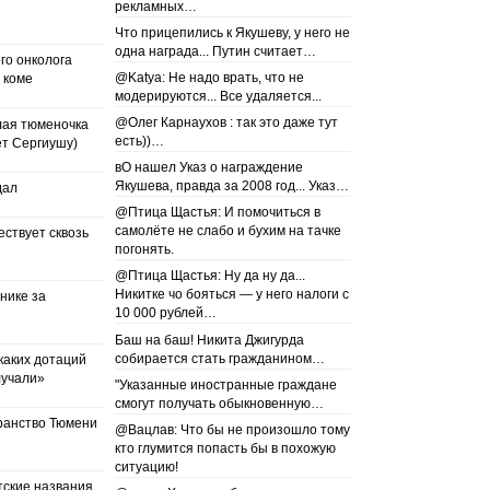
рекламных…
Что прицепились к Якушеву, у него не
одна награда... Путин считает…
го онколога
@Katya: Не надо врать, что не
 коме
модерируются... Все удаляется...
@Олег Карнаухов : так это даже тут
лая тюменочка
есть))…
ет Сергиушу)
вО нашел Указ о награждение
Якушева, правда за 2008 год... Указ…
дал
@Птица Щастья: И помочиться в
самолёте не слабо и бухим на тачке
ествует сквозь
погонять.
@Птица Щастья: Ну да ну да...
Никитке чо бояться — у него налоги с
нике за
10 000 рублей…
Баш на баш! Никита Джигурда
собирается стать гражданином…
каких дотаций
лучали»
"Указанные иностранные граждане
смогут получать обыкновенную…
ранство Тюмени
@Вацлав: Что бы не произошло тому
кто глумится попасть бы в похожую
ситуацию!
тские названия