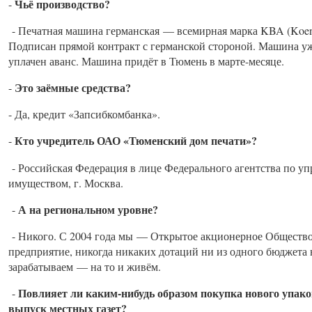
Чьё производство?
-
- Печатная машина германская — всемирная марка KBA (Koeni
Подписан прямой контракт с германской стороной. Машина уже
уплачен аванс. Машина придёт в Тюмень в марте-месяце.
Это заёмные средства?
-
- Да, кредит «Запсибкомбанка».
Кто учредитель ОАО «Тюменский дом печати»?
-
- Российская Федерация в лице Федерального агентства по 
имуществом, г. Москва.
А на региональном уровне?
-
- Никого. С 2004 года мы — Открытое акционерное Обществ
предприятие, никогда никаких дотаций ни из одного бюджета 
зарабатываем — на то и живём.
Повлияет ли каким-нибудь образом покупка нового упако
-
выпуск местных газет?