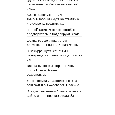
@урка: скажи-ка муренок, на ккакой
пересылке с тобой славливались?
иль…
@Олег Карнаухов : ты чо
выйобывасси как муха на стекле? а
кто словечко креативит…
вот онЕ какие -мыши серогорбые!!!
предварительно модерируют -свою…
франц-то еще и плагиатом
балуется... гы-гЫ-ГЫ!!! "флагманом…
Э-эээ! французх...ев? ты чО
разверещался... хоть раз -дал ссылку
иль…
Ваенга пишет в Интернете Копия
поста Елены Ваенги с
сохранением…
Утро, Похмелье. Зашел с пьянк на
ваш сайт и обб==левался. Спасибо…
Итак, что мы имеем. Я начала читать
сайт с марта. прошлого года. За…