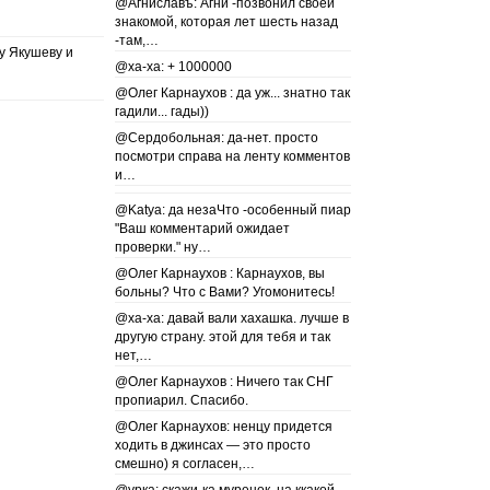
@Агниславъ: Агни -позвонил своей
знакомой, которая лет шесть назад
-там,…
у Якушеву и
@ха-ха: + 1000000
@Олег Карнаухов : да уж... знатно так
гадили... гады))
@Сердобольная: да-нет. просто
посмотри справа на ленту комментов
и…
@Katya: да незаЧто -особенный пиар
"Ваш комментарий ожидает
проверки." ну…
@Олег Карнаухов : Карнаухов, вы
больны? Что с Вами? Угомонитесь!
@ха-ха: давай вали хахашка. лучше в
другую страну. этой для тебя и так
нет,…
@Олег Карнаухов : Ничего так СНГ
пропиарил. Спасибо.
@Олег Карнаухов: ненцу придется
ходить в джинсах — это просто
смешно) я согласен,…