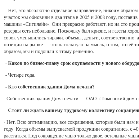
- Нет, это абсолютно отдельное направление, никоим образом 
участок мы обновили в два этапа в 2005 и 2008 году, постави
машины «Ситилайн». Они прекрасно работают, но на сто проц
резервы есть небольшие. Поскольку был кризис, и газеты хоро
сорок уменьшились тиражи, объемы, деньги, соответственно, 
позиции на рынке — это натолкнуло на мысль, о том, что её т
образом, мы и подошли к этому решению.
Каков по бизнес-плану срок окупаемости у нового обору
-
- Четыре года.
Кто собственник здания Дома печати?
-
- Собственник здания Дома печати — ОАО «Тюменский дом пе
Стоит ли ждать вашему трудовому коллективу сокращен
-
- Нет. Всю оптимизацию, все сокращения, которые были нам 
году. Когда объемы выпускаемой продукции сократились, с 4
расстаться. Под сокращение ушло только двое, остальные ушл