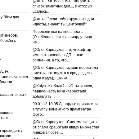
@ха-ха: Хотелось бы... получить
список заметных дел..., в которых
удалось…
у "Дом для
@ха-ха: "если тебя окружают одни
идиоты, значит ты центровой"
Перевели все на внешность.
ктимеров,
(Особенно если свою морду-лица
 борьбе с
не…
@Олег Карнаухов : то, что афтар
имел отношение к ДП — вне
ь
сомнения. а то, что…
@Олег Карнаухов : админ перестала
вушек
писать, потому что я вроде здесь
ягани покалечил
одна Katya))) Ёжика…
 Тюмени
@Katya: свобода? а чО ты катюха,
первую часть ника -перестала
лашает в гости
добавлять…
09.01.13 10:05 Депардье пригласили
в труппу Тюменского драмтеатра
ляющего
фото…
итинг
@Олег Карнаухов : Система защиты
от спама сработала ввиду множества
и президенту
линков в посте.…
 школе