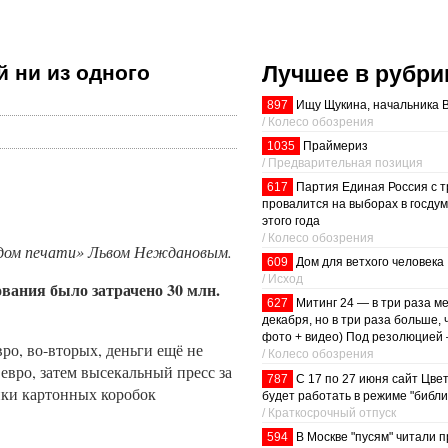
Лучшее в рубри
й ни из одного
897
Ищу Щукина, начальника 
/ Колесо обозрения
1035
Праймериз
/ Предварительная позиция
617
Партия Единая Россия с т
провалится на выборах в госдум
этого года
/ Колесо обозрения
 дом печати» Львом Неждановым.
609
Дом для ветхого человека
/ Исход
ования было затрачено 30 млн.
627
Митинг 24 — в три раза м
декабря, но в три раза больше, 
фото + видео) Под резолюцией 
вро, во-вторых, деньги ещё не
/ Колесо обозрения
 евро, затем высекальный пресс за
787
С 17 по 27 июня сайт Цве
йки картонных коробок
будет работать в режиме "библи
/ Краткосрочный отпуск
594
В Москве "пусям" читали п