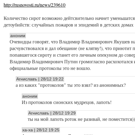
http://rusnovosti.ru/news/239610
Количество сирот возможно дейтсвительно начнет уменьшатся,
детоубийств: случайных пожаров и эпидемий в детских домах
аноним
Очевидцы говорят, что Владимир Владимирович Якушев н
расчувствовался и дал обещание (не клятву!), что приютит
попавшегося сироту и станет его личным опекуном до сове
Владимир Владимирович Путин громогласно расхохотался и 
официальные протоколы это не вошло.
Агниславъ | 28/12 19:22
а из каких "протоколов" ты это взял? из анонимных?
аноним
Из протоколов сионских мудрецов, лапоть!
Агниславъ | 28/12 19:29
ты на мой лапоть роток не разивай, не поместится)
ха-ха | 28/12 19:25