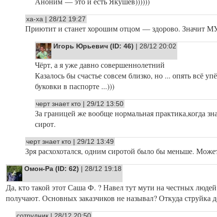
Аноним — это и есть Якушев))))))
ха-ха | 28/12 19:27
Приютит и станет хорошим отцом — здорово. Значит 
Игорь Юрьевич (ID: 46)
| 28/12 20:02
Чёрт, а я уже давно совершеннолетний
Казалось бы счастье совсем близко, но ... опять всё у
буковки в паспорте ...)))
черт знает кто | 29/12 13:50
За границей же вообще нормальная практика,когда з
сирот.
черт знает кто | 29/12 13:49
Зря расхохотался, одним сиротой было бы меньше. Може
Омон-Ра (ID: 62)
| 28/12 19:18
Да, кто такой этот Саша Ф. ? Навел тут мути на честных люде
получают. Основных заказчиков не называл? Откуда струйка д
сотрудник | 28/12 20:50