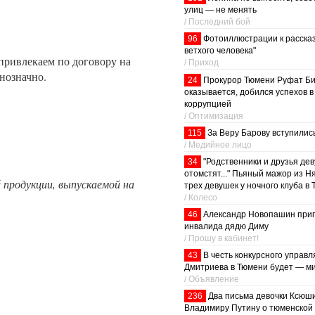
улиц — не менять
/ Последний бой
96
Фотоиллюстрации к рассказ
ветхого человека"
 привлекаем по договору на
/ Приход
нозначно.
24
Прокурор Тюмени Руфат Би
оказывается, добился успехов в
коррупцией
/ Оптимизация
115
За Веру Барову вступилис
/ Медийное лицо
34
"Родственники и друзья де
отомстят..." Пьяный мажор из Н
продукции, выпускаемой на
трех девушек у ночного клуба в
/ Колесо
46
Александр Новопашин приг
инвалида дядю Диму
/ Прошу в кабинет!
43
В честь конкурсного управ
Дмитриева в Тюмени будет — м
/ Объявление
236
Два письма девочки Ксюш
Владимиру Путину о тюменской