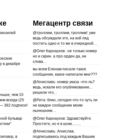
ке
Мегацентр связи
Винзилей
@троллим, троллим, троллим!: уже
ведь обсуждали это, на кой ляд
постить одно и то же в очередной…
@Олег Карнаухов : не только номер
но и скрин. а про орден да, ни
реском
слова…
у в декабре
вы всем Еленам писали такое
сообщение, какое написали мне???
@Агниславъ: номер указа -что-ль?
ведь, искали его опубликование...
решили что…
еньше, чем 10
чем всегда (25
@Рита: блин, сегодня что-то чуть ли
— 382 подписи!
не каждое сообщение моим
нынешним…
тной бульвар
@Олег Карнаухов: Здравствуйте.
отеки"
Простите, но я в шоке.........
@Агниславъ: Агнислав,
риговор, в
подписываюсь под каждым Вашим