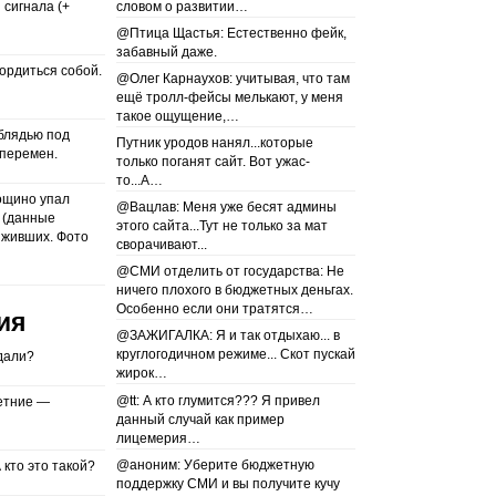
 сигнала (+
словом о развитии…
@Птица Щастья: Естественно фейк,
забавный даже.
гордиться собой.
@Олег Карнаухов: учитывая, что там
ещё тролл-фейсы мелькают, у меня
такое ощущение,…
 блядью под
Путник уродов нанял...которые
 перемен.
только поганят сайт. Вот ужас-
то...А…
ощино упал
@Вацлав: Меня уже бесят админы
 (данные
этого сайта...Тут не только за мат
ыживших. Фото
сворачивают...
@СМИ отделить от государства: Не
ничего плохого в бюджетных деньгах.
Особенно если они тратятся…
ия
@ЗАЖИГАЛКА: Я и так отдыхаю... в
круглогодичном режиме... Скот пускай
дали?
жирок…
@tt: А кто глумится??? Я привел
етние —
данный случай как пример
лицемерия…
@аноним: Уберите бюджетную
 кто это такой?
поддержку СМИ и вы получите кучу