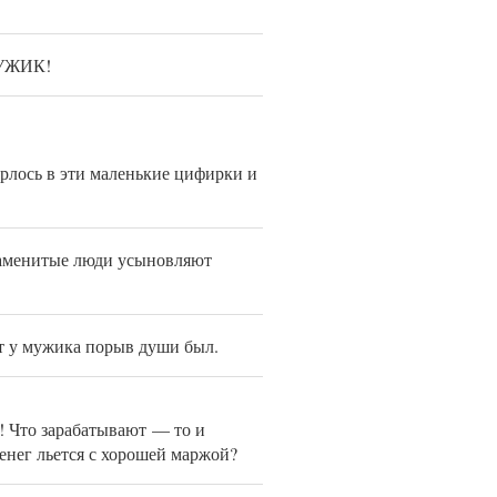
МУЖИК!
пёрлось в эти маленькие цифирки и
наменитые люди усыновляют
т у мужика порыв души был.
й! Что зарабатывают — то и
енег льется с хорошей маржой?