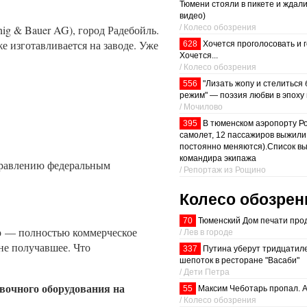
Тюмени стояли в пикете и ждали
видео)
/ Колесо обозрения
g & Bauer AG), город Радебойль.
 изготавливается на заводе. Уже
628
Хочется проголосовать и 
Хочется...
/ Колесо обозрения
556
"Лизать жопу и стелиться
режим" — поэзия любви в эпоху
/ Мочилово
395
В тюменском аэропорту Р
самолет, 12 пассажиров выжили
постоянно меняются).Список в
командира экипажа
управлению федеральным
/ Репортаж из Рощино
Колесо обозрен
70
Тюменский Дом печати про
о — полностью коммерческое
/ Лев в городе
не получавшее. Что
337
Путина уберут тридцатил
шепоток в ресторане "Васаби"
/ Дети Петра
вочного оборудования на
55
Максим Чеботарь пропал. А
/ Колесо обозрения