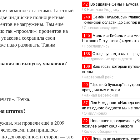
42
Во здравие Сёмы Наумова
не связанное с газетами. Газетный
/ К Николаю Угоднику
в две индийские полноцветные
248
Семён Наумов, сын главно
Тюменской области, до сих пор в
ентов не загружены. Там ещё
/ Срочная эвакуация
шо так «просели»: процентов на
145
Мальчиш-Кибальчиш и ми
а упаковка сохранила свои
Наташка Петушкова (видео-отв
оже надо развивать. Таким
/ Прославились
138
Отец слушал, а сын — ры
/ Поздравление президента
дования по выпуску упаковки?
109
Ваш гость, который путеш
стены
/ Чартерный рейс
90
"Цветной бульвар" на утрен
праздничным столом
/ Чайная церемония
чати». Точка.
87
Лев Нежданов: «Никогда ни
ни из одного бюджета мы не по
ия штатов?
/ О миллионах
82
Нонешнее праздничное уб
нужны, мы провели ещё в 2009
похилее будет собянинского
0 человеками нам пришлось
/ Колесо обозрения
и по договорённости сторон — это
101
Ленина не выносить, сове