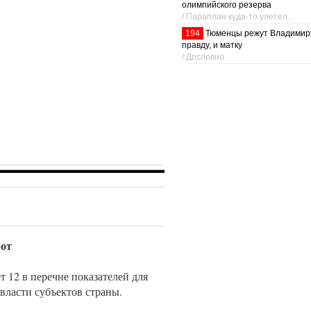
олимпийского резерва
/ Параплан куда-то улетел...
194
Тюменцы режут Владимир
правду, и матку
/ Дословно
рот
т 12 в перечне показателей для
власти субъектов страны.