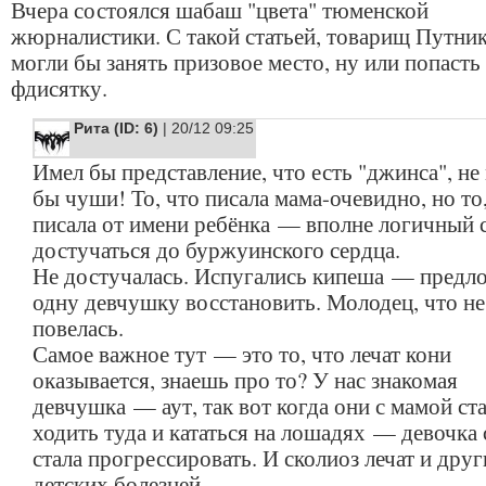
Вчера состоялся шабаш "цвета" тюменской
жюрналистики. С такой статьей, товарищ Путник
могли бы занять призовое место, ну или попасть
фдисятку.
Рита (ID: 6)
| 20/12 09:25
Имел бы представление, что есть "джинса", не
бы чуши! То, что писала мама-очевидно, но то
писала от имени ребёнка — вполне логичный 
достучаться до буржуинского сердца.
Не достучалась. Испугались кипеша — предл
одну девчушку восстановить. Молодец, что не
повелась.
Самое важное тут — это то, что лечат кони
оказывается, знаешь про то? У нас знакомая
девчушка — аут, так вот когда они с мамой ст
ходить туда и кататься на лошадях — девочка
стала прогрессировать. И сколиоз лечат и дру
детских болезней.