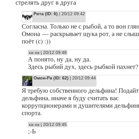
стрелять друг в друга
Рита (ID: 6)
| 20/12 09:42
Согласна. Только не с рыбой, а то вон гля
Омона — раскрывает щука рот, а не слыш
поёт (с) :))
ха-ха | 20/12 09:48
А понято, ну да, ну да.
Здесь рыбий дух, здесь рыбкой пахнет? )
Омон-Ра (ID: 62)
| 20/12 09:44
Я требую собственного дельфина! Подайт
дельфина, иначе я буду считать вас
коррупционерами и душителями дельфин
спорта.
ха-ха | 20/12 09:45
;-Ь