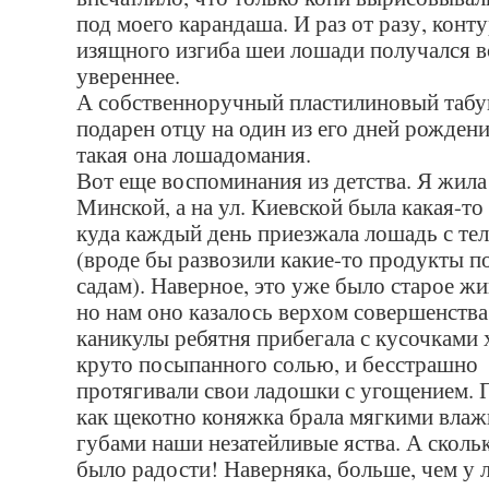
под моего карандаша. И раз от разу, конт
изящного изгиба шеи лошади получался в
увереннее.
А собственноручный пластилиновый табу
подарен отцу на один из его дней рождени
такая она лошадомания.
Вот еще воспоминания из детства. Я жила 
Минской, а на ул. Киевской была какая-то
куда каждый день приезжала лошадь с тел
(вроде бы развозили какие-то продукты п
садам). Наверное, это уже было старое жи
но нам оно казалось верхом совершенства
каникулы ребятня прибегала с кусочками 
круто посыпанного солью, и бесстрашно
протягивали свои ладошки с угощением.
как щекотно коняжка брала мягкими вла
губами наши незатейливые яства. А скольк
было радости! Наверняка, больше, чем у 