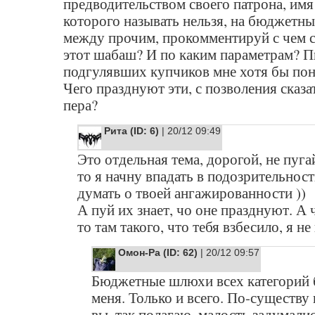
предводительством своего патрона, имя
которого называть нельзя, на бюджетны
между прочим, прокомментируй с чем 
этот шабаш? И по каким параметрам? П
подгулявших купчиков мне хотя бы пон
Чего празднуют эти, с позволения сказа
пера?
Рита (ID: 6)
| 20/12 09:49
Это отдельная тема, дорогой, не пугай
то я начну впадать в подозрительност
думать о твоей ангажированности ))
А пуй их знает, чо оне празднуют. А 
то там такого, что тебя взбесило, я не
Омон-Ра (ID: 62)
| 20/12 09:57
Бюджетные шлюхи всех категорий 
меня. Только и всего. По-существу
вы, так полагаю, малость задумалис