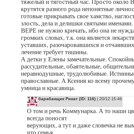
тяжелый и тягостный час. Просто около
крутятся разного рода непонятные личнос
готовые прикрывать свое хамство, наглост
злость, дела и делишки святыми именами.
ВЕРЕ не нужно кричать, ибо она не нужда
громких словах, т.к. она является лекарст
уставших, разочаровавшихся и отчаявших
лечение требует тишины.
А детки у Елены замечательные. Спокойн
рассудительные, обаятельные, общительн
неравнодушные, трудолюбивые. Истинны
православные. А Ксения ко всему прочему
умница и красавица.
барабанщик Ринат (ID: 116)
| 20/12 15:46
О том и речь Коммунарка. А то наши ц
всегда поносят
верующих, а тут и даже словечка не вы
что семья