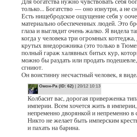
Для богатства нужно чувствовать себя бо
только... Богатство — оно изнутри, а не с
Есть нищебродское ощущение себя у ооч
материально обеспеченных людей. Это бр
глаза и выглядит очень жалко. Я видела та
когда у человека три огромных коттеджа,
крутых внедорожника (это только в Тюмени
полный гараж халявных битых кур, кото
можно бы раздать или продать подешевле, 
сгниют.
Он воистинну несчастный человек, я видел
Омон-Ра (ID: 62)
| 20/12 10:13
Колбасит вас, дорогая приверженка тип
империи. Всем хочется жить в империи,
непременно дворянкой и непременно в 
Никто не желает быть имперским крес
и пахать на барина.