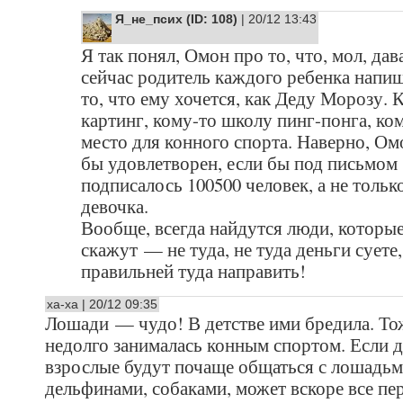
Я_не_псих (ID: 108)
| 20/12 13:43
Я так понял, Омон про то, что, мол, дав
сейчас родитель каждого ребенка напи
то, что ему хочется, как Деду Морозу. 
картинг, кому-то школу пинг-понга, к
место для конного спорта. Наверно, Ом
бы удовлетворен, если бы под письмом
подписалось 100500 человек, а не тольк
девочка.
Вообще, всегда найдутся люди, которы
скажут — не туда, не туда деньги суете,
правильней туда направить!
ха-ха | 20/12 09:35
Лошади — чудо! В детстве ими бредила. То
недолго занималась конным спортом. Если д
взрослые будут почаще общаться с лошадьм
дельфинами, собаками, может вскоре все пе