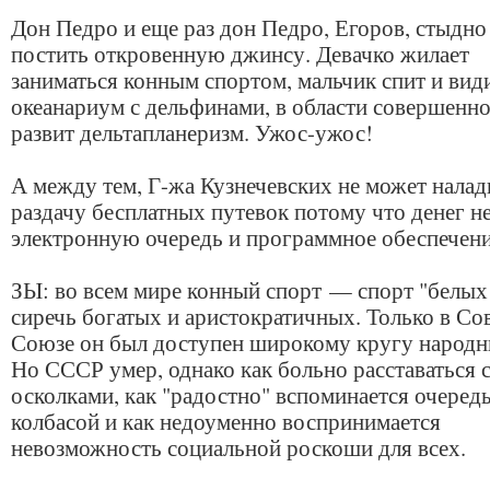
Дон Педро и еще раз дон Педро, Егоров, стыдн
постить откровенную джинсу. Девачко жилает
заниматься конным спортом, мальчик спит и вид
океанариум с дельфинами, в области совершенно
развит дельтапланеризм. Ужос-ужос!
А между тем, Г-жа Кузнечевских не может налад
раздачу бесплатных путевок потому что денег не
электронную очередь и программное обеспечени
ЗЫ: во всем мире конный спорт — спорт "белых
сиречь богатых и аристократичных. Только в Со
Союзе он был доступен широкому кругу народн
Но СССР умер, однако как больно расставаться с
осколками, как "радостно" вспоминается очередь
колбасой и как недоуменно воспринимается
невозможность социальной роскоши для всех.