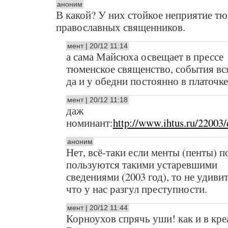
аноним
В какой? У них стойкое неприятие т
православных священников.
мент | 20/12 11:14
а сама Майсюха освещает в прессе
тюменское священство, события вс
да и у обедни постоянно в платочке
мент | 20/12 11:18
даж
номинант:
http://www.ihtus.ru/22003/
аноним
Нет, всё-таки если менты (пенты) 
пользуются такими устаревшими
сведениями (2003 год), то не удиви
что у нас разгул преступности.
мент | 20/12 11:44
Корноухов спрячь уши! как и в кр