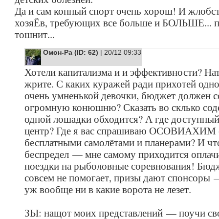
Да и сам конный спорт очень хорош! И жлобс
хозяЁв, требующих все больше и БОЛЬШЕ... 
тошнит...
Омон-Ра (ID: 62)
| 20/12 09:33
Хотели капитализма и и эффективности? На
жрите. С каких куражей ради прихотей одно
очень умненькой девочки, бюджет должен с
огромную конюшню? Сказать во склько со
одной лошадки обходится? А где доступный
центр? Где я вас спрашиваю ОСОВИАХИМ 
бесплатными самолётами и планерами? И что
беспредел — мне самому приходится оплач
поездки на рыболовные соревнования! Бюд
совсем не помогает, призы дают спонсоры 
уж вообще ни в какие ворота не лезет.
ЗЫ: нащот моих представлений — поучи св