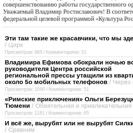
совершенствованию работы государственного о
Уважаемый Владимир Ростиславович! В соответ
федеральной целевой программой «Культура Р
Эти там такие же красавчики, что мы зд
/ Цирк
Просмотров: 965 / Комментариев: 31
Владимира Ефимова обокрали ночью во
руководителя Центра российской
региональной прессы утащили из квар
около 5о мобильных телефонов
/ Через
Просмотров: 1090 / Комментариев: 51
«Римские приключения» Ольги Березуц
Тюмени
/ Обаятельная и привлекательная
Просмотров: 1181 / Комментариев: 45
И всё же, вырубят или не вырубят Силк
/ Сравним