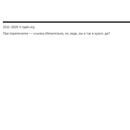
2011–
2026 © tapki.org
При перепечатке — ссылка обязательна, но, ведь, вы и так в курсе, да?