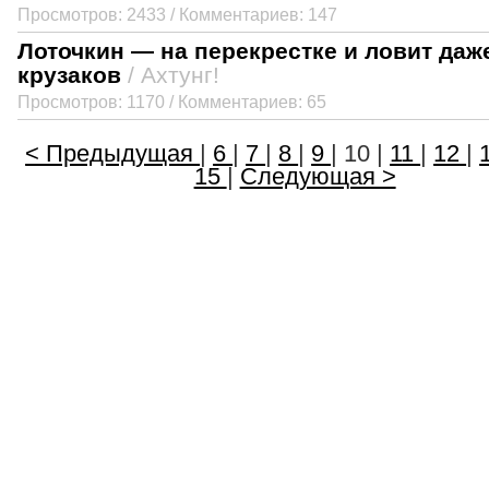
Просмотров: 2433 / Комментариев: 147
Лоточкин — на перекрестке и ловит даж
крузаков
/ Ахтунг!
Просмотров: 1170 / Комментариев: 65
< Предыдущая
|
6
|
7
|
8
|
9
| 10 |
11
|
12
|
15
|
Следующая >