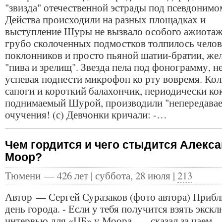
"звизда" отечественной эстрады под псевдоним
Действа происходили на разных площадках и
выступление Шуры не вызвало особого ажиотаж
грубо сколоченных подмостков толпилось челов
поклонников и просто пьяной шатии-братии, же
"пива и зрелищ". Звезда пела под фонограмму, не
успевая поднести микрофон ко рту вовремя. Кол
сапоги и короткий балахончик, периодически ко
поднимаемый Шурой, производили "непередава
очучения! (с) Девчонки кричали: -…
Чем гордится и чего стыдится Алекс
Моор?
Тюмени — 426 лет | суббота, 28 июля |
213
Автор — Сергей Суразаков (фото автора) Приб
день города. - Если у тебя получится взять экск
интервью для «ЦБ» у Моора, — сказал за чаем