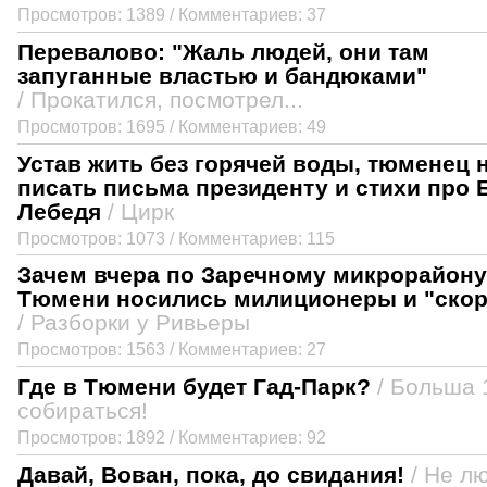
Просмотров: 1389 / Комментариев: 37
Перевалово: "Жаль людей, они там
запуганные властью и бандюками"
/ Прокатился, посмотрел...
Просмотров: 1695 / Комментариев: 49
Устав жить без горячей воды, тюменец 
писать письма президенту и стихи про 
Лебедя
/ Цирк
Просмотров: 1073 / Комментариев: 115
Зачем вчера по Заречному микрорайон
Тюмени носились милиционеры и "ско
/ Разборки у Ривьеры
Просмотров: 1563 / Комментариев: 27
Где в Тюмени будет Гад-Парк?
/ Больша 
собираться!
Просмотров: 1892 / Комментариев: 92
Давай, Вован, пока, до свидания!
/ Не л