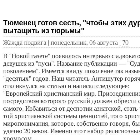
Тюменец готов сесть, "чтобы этих ду
вытащить из тюрьмы"
Жажда подвига | понедельник, 06 августа |
70
В "Новой газете" появилось интервью с адвокат
девушек из "пуси". Название публикации — "Суд
поколением". Имеется ввиду поколение так наз
"десятых" годов. Наш читатель Антишутер горя
откликнулся на статью и написал следующее:
"Европейский христианский мир. Присоединение
посредством которого русский должен обрести 
самого. Избавиться от деспотии азиатской, стать
той христианской системы ценностей, того хрис
миропонимания, которое, собственно говоря, б
удачно 20 веков. Именно этот набор религиозны
хромосом…