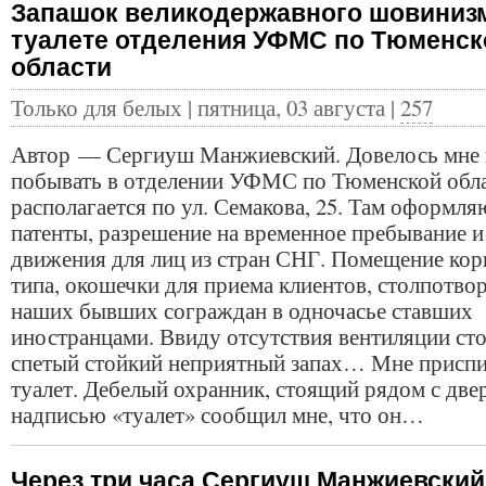
Запашок великодержавного шовиниз
туалете отделения УФМС по Тюменск
области
Только для белых | пятница, 03 августа |
257
Автор — Сергиуш Манжиевский. Довелось мне 
побывать в отделении УФМС по Тюменской обла
располагается по ул. Семакова, 25. Там оформля
патенты, разрешение на временное пребывание и
движения для лиц из стран СНГ. Помещение ко
типа, окошечки для приема клиентов, столпотво
наших бывших сограждан в одночасье ставших
иностранцами. Ввиду отсутствия вентиляции ст
спетый стойкий неприятный запах… Мне приспи
туалет. Дебелый охранник, стоящий рядом с две
надписью «туалет» сообщил мне, что он…
Через три часа Сергиуш Манжиевский