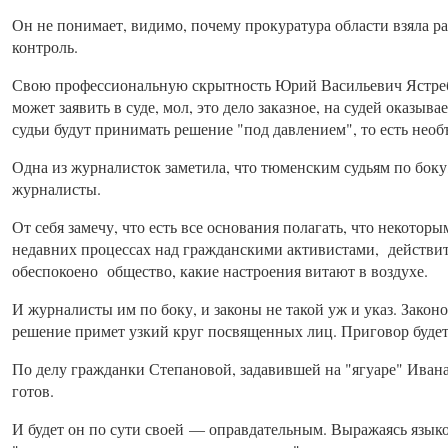
Он не понимает, видимо, почему прокуратура области взяла 
контроль.
Свою профессиональную скрытность Юрий Васильевич Ястреб
может заявить в суде, мол, это дело заказное, на судей оказыв
судьи будут принимать решение "под давлением", то есть необ
Одна из журналисток заметила, что тюменским судьям по боку
журналисты.
От себя замечу, что есть все основания полагать, что некото
недавних процессах над гражданскими активистами, действит
обеспокоено общество, какие настроения витают в воздухе.
И журналисты им по боку, и законы не такой уж и указ. Закон
решение примет узкий круг посвященных лиц. Приговор будет 
По делу гражданки Степановой, задавившей на "ягуаре" Иван
готов.
И будет он по сути своей — оправдательным. Выражаясь язык