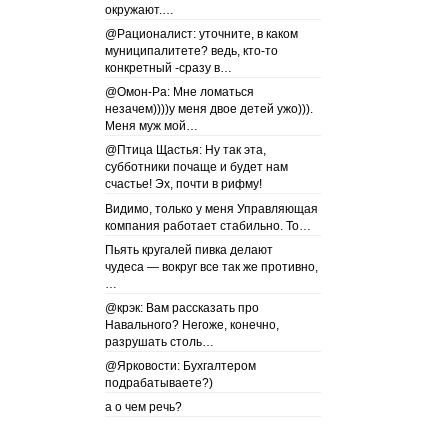
окружают.…
@Рационалист: уточните, в каком
муниципалитете? ведь, кто-то
конкретный -сразу в…
@Омон-Ра: Мне ломаться
незачем))))у меня двое детей ужо))).
Меня муж мой…
@Птица Щастья: Ну так эта,
субботники почаще и будет нам
счастье! Эх, почти в рифму!
Видимо, только у меня Управляющая
компания работает стабильно. То…
Пьять кругалей пивка делают
чудеса — вокруг все так же противно,
…
@крэк: Вам рассказать про
Навального? Негоже, конечно,
разрушать столь…
@Ярковости: Бухгалтером
подрабатываете?)
а о чем речь?