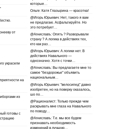
которые…
"
Ольге: Катя Глазырина — красотка!
@Игорь Юрьевич: Нет, такого я вам
естко.
не предлагаю. Асфальтируйте. Но
это потребует…
рнееву от
@Агниславъ: Опять ? Разворывали
страну ? А логика в действиях тех,
кто как раз…
@Игорь Юрьевич: А логики нет. В
действиях Навального —
однозначно. Хотя с точки…
го украсили
@Агниславъ: Вы предлагаете мне то
самое "бездорожье" объявить
национальным…
еприятности на
@Игорь Юрьевич: "велосипед" давно
изобретен, но на поверку оказалось,
шо по…
киборгами из
@Рационалист: Только прежде чем
раскрывать мне глаза на Навального
по поводу…
ый готовы с
@Агниславъ: Т.е. мы все будем
истрацию
признавать необходимость
изменений в лучшую…