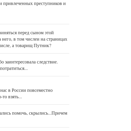
яли привлеченных преступников и
звиняться перед сыном этой
 него, в том числеи на страницах
числе, а товарищ Путник?
бо заинтересовала следствие.
отратиться...
у нас в России повсеместно
то взять...
тались помочь, скрылись...Причем