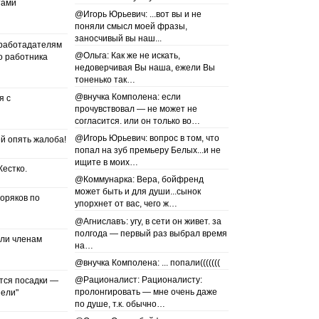
тами
@Игорь Юрьевич: ...вот вы и не
поняли смысл моей фразы,
заносчивый вы наш...
 работадателям
@Ольга: Как же не искать,
о работника
недоверчивая Вы наша, ежели Вы
тоненько так…
@внучка Комполена: если
я с
прочувствовал — не может не
согласится. или он только во…
@Игорь Юрьевич: вопрос в том, что
й опять жалоба!
попал на зуб премьеру Белых...и не
ищите в моих…
естко.
@Коммунарка: Вера, бойфренд
может быть и для души...сынок
оряков по
упорхнет от вас, чего ж…
@Агниславъ: угу, в сети он живет. за
полгода — первый раз выбрал время
или членам
на…
@внучка Комполена: ... попали(((((((
@Рационалист: Рационалисту:
тся посадки —
пролонгировать — мне очень даже
зели"
по душе, т.к. обычно…