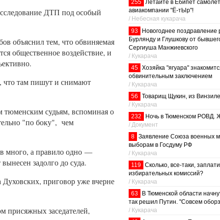
255
Летайте в Ебипет самоле
расследование ДТП под особый
авиакомпании "Ё-тЫр"!
/ Небесная кукарача
93
Новогоднее поздравление
Бурлянду и Глушкову от бывшег
ов объяснил тем, что обвиняемая
Сергиуша Манжиевского
ается общественное воздействие, и
/ Кукарача
ъективно.
45
Хозяйка "ягуара" знакомитс
обвинительным заключением
, что там пишут и снимают
/ Кукарача
56
Товарищ Щукин, из Винзиле
/ Кукарача
рым тюменским судьям, вспоминая о
232
Ночь в Тюменском РОВД. Ж
ельно "по боку", чем
/ Документ
8
Заявление Союза военных м
выборам в Госдуму РФ
ов много, а правило одно —
/ Кукарача
вынесен задолго до суда.
119
Сколько, все-таки, заплат
избирательных комиссий?
а Духовских, приговор уже вчерне
/ Кукарача
63
В Тюменской области начну
так решил Путин. "Совсем обор
ом присяжных заседателей,
/ Кукарача