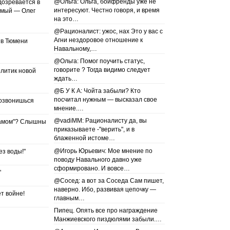
@Ольга: Ольга, бойфренды уже не
озревается в
интересуют. Честно говоря, и время
емый — Олег
на это…
@Рационалист: ужос, нах Это у вас с
Агни нездоровое отношение к
 в Тюмени
Навальному,…
@Ольга: Помог поучить статус,
говорите ? Тогда видимо следует
литик новой
ждать…
@Б У К А: Чойта забыли? Кто
посчитал нужным — высказал свое
озвонишься
мнение.…
@vadiMM: Рационалисту да, вы
самом"? Слышны
приказываете -"верить", и в
блаженной истоме…
@Игорь Юрьевич: Мое мнение по
ез воды!"
поводу Навального давно уже
сформировано. И вовсе…
"
@Сосед: а вот за Соседа Сам пишет,
наверно. Ибо, развивая цепочку —
т войне!
главным…
Пипец. Опять все про награждение
Манжиевского пиздюлями забыли.…