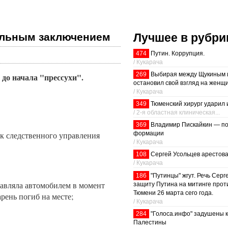
Лучшее в рубри
тельным заключением
474
Путин. Коррупция.
/ Кукарача
269
Выбирая между Щукиным 
до начала "прессухи".
остановил свой взгляд на женщ
/ Кукарача
349
Тюменский хирург ударил 
/ 2-я областная клиническая...
369
Владимир Пискайкин — по
к следственного управления
формации
/ Кукарача
108
Сергей Усольцев арестов
/ Кукарача
186
"Путинцы" жгут. Речь Серг
равляла автомобилем в момент
защиту Путина на митинге прот
Тюмени 26 марта сего года.
арень погиб на месте;
/ Кукарача
284
"Голоса.инфо" задушены 
Палестины