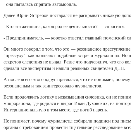
- она пыталась спрятать автомобиль.
Далее Юрий Ястребов постарался не раскрывать никакую до
- Кто эта женщина, каков род ее деятельности? — спросил я.
- Предприниматель, — коротко ответил главный тюменский сл
Он много говорил о том, что это — резонансное преступление.
"прессуху", как называют подобные встречи журналисты. Но п
секретов следствия не выдал. Разве что подчеркнул, что его к
сделали все экспертизы и нашли реальных свидетелей ДТП.
А после всего этого вдруг признался, что не понимает, почему
резонансным и так заинтересовало журналистов.
Если продолжить логику высказывания силовика, он не поним
микрорайона, где родился и вырос Иван Духовских, на полтор
Интернациональную в том месте, где погиб парень.
Не понимает, почему журналисты собирали подписи под пись
органы с требованием провести тщательное расследование все