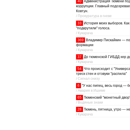
40
Администрация Тюмени под
коррупции. Главный подозрева
Ковтун.
/ Прокуратура в гневе
33
История моих выборов. Как
"подкрутили" голоса.
/ Кукарача
369
Владимир Пискайкин — по
формации
/ Кукарача
37
До тюменской ГИБДД хер д
/ Кукарача
54
Что происходит с "Универ
треск стен и отзвуки "распила"
/ Сигнал снизу
6
"У нас пипец, весь город — б
/ Авария в Ишиме
65
Тюменский "монетный двор
/ Водяные знаки
28
Тюмень, пятница, утро — не
/ Кукарача