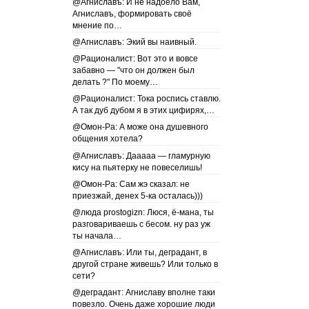
@Агниславъ: И не надоело Вам,
Агниславъ, формировать своё
мнение по…
@Агниславъ: Экий вы наивный.
@Рационалист: Вот это и вовсе
забавно — "что он должен был
делать ?" По моему…
@Рационалист: Тока роспись ставлю.
А так дуб дубом я в этих цифирях,…
@Омон-Ра: А може она душевного
общения хотела?
@Агниславъ: Дааааа — гламурную
кису на пьятерку не повеселишь!
@Омон-Ра: Сам жэ сказал: не
приезжай, денех 5-ка осталась)))
@люда prostogizn: Люся, ё-мана, ты
разговариваешь с бесом. ну раз уж
ты начала…
@Агниславъ: Или ты, деградант, в
другой стране живешь? Или только в
сети?
@деградант: Агниславу вполне таки
повезло. Очень даже хорошие люди