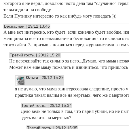
которого я не верил, довольно часто дела там "случайно" тер
те выходили на свободу.
Если Путнику интересно то как нибудь могу поведать )))
Веспасиан | 29/12 13:46
А мне вот интересно, кто будет, если конечно будет вообще, и
женщины за все то шельмование и беснования что вылилось на
этого сайта. За призывы покаяться перед журналистами в том 
Третий гость. | 29/12 15:20
Не переживайте так сильно за него...Думаю, что мама несла
Может нам еще маму пожалеть и извиниться. что пришлось п
Ольга
| 29/12 15:29
я не думаю, что мама заинтересовала следствие, просто 
практика такая: валим все на мертвых, чего же с мертвого-
Третий гость. | 29/12 15:34
Дело ведь не только в том, что парня убили, но не пы
здесь валить на мертвых?
Третий гость. | 29/12 15:35