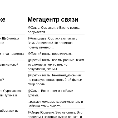
ке
Мегацентр связи
@Ольга: Согласен, у Вас не всегда
получается.
и Шубиной, я
@Агниславъ: Согласна отчасти с
ине
Вами Агниславъ! Не понимаю,
почему именно…
и пнул пациента
@Третий гость.: переключаю...
@Третий гость.: все мы разные, в чем
литик новой
то схожие, в чем то нет, но,
безусловно, все мы…
@Третий гость.: Рекомендую сейчас
ан?
по кульруре посмотреть 2-ой фильм
"Мир после…
ея Суразакова в
@Ольга: Вот в этом мы с Вами
ив Путина в
друзья.
...радуют молодые красотульки...ну и
Зайкина стабильность...
киборгами из
@Игорь Юрьевич: Это не опять. Это
проблемы, которые нужно решать и