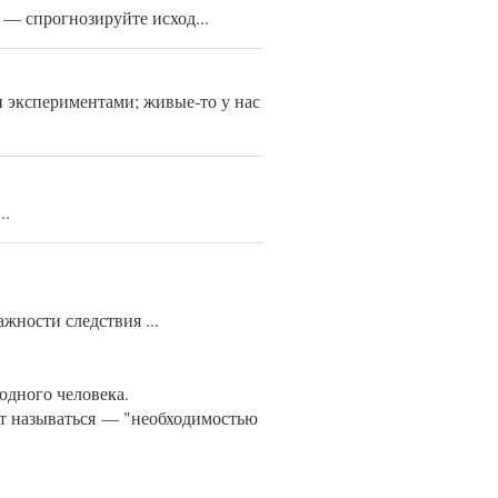
 — спрогнозируйте исход...
 экспериментами; живые-то у нас
..
ажности следствия ...
одного человека.
ет называться — "необходимостью