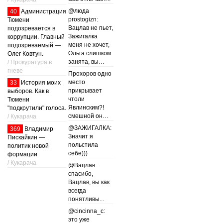
@люда
40
Администрация
prostogizn:
Тюмени
Вацлав не пьет,
подозревается в
Зажигалка
коррупции. Главный
меня не хочет,
подозреваемый —
Ольга слишком
Олег Ковтун.
занята, вы…
/ Прокуратура в
гневе
Прохоров одно
место
33
История моих
прикрывает
выборов. Как в
чтоли
Тюмени
Явлинским?!
"подкрутили" голоса.
смешной он…
/ Кукарача
@ЗАЖИГАЛКА:
369
Владимир
Значит я
Пискайкин —
польстила
политик новой
себе)))
формации
/ Кукарача
@Вацлав:
спасибо,
Вацлав, вы как
всегда
понятливы...
@cincinna_c:
это уже