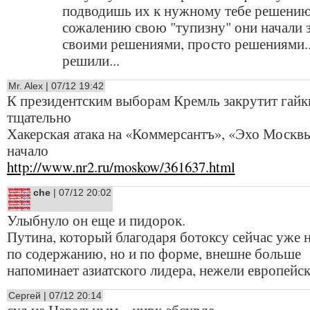
подводишь их к нужному тебе решению.
сожалению свою "тупизну" они начали 
своими решениями, просто решениями..
решили...
Mr. Alex | 07/12 19:42
К президентским выборам Кремль закрутит гайк
тщательно
Хакерская атака на «Коммерсантъ», «Эхо Москв
начало
http://www.nr2.ru/moskow/361637.html
che
| 07/12 20:02
Улыбнуло он еще и пидорок.
Путина, который благодаря ботоксу сейчас уже н
по содержанию, но и по форме, внешне больше
напоминает азиатского лидера, нежели европейс
Сергей | 07/12 20:14
суд на Навальным... цирк абсурда...