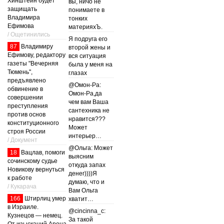
Хинштейн будет
вы, ничо не
защищать
понимаете в
Владимира
тонких
Ефимова
материяхЪ.
/ Ощетинились
Я подруга его
87
Владимиру
второй жены и
Ефимову, редактору
вся ситуация
газеты "Вечерняя
была у меня на
Тюмень",
глазах
предъявлено
@Омон-Ра:
обвинение в
Омон-Ра,да
совершении
чем вам Ваша
преступления
сантехника не
против основ
нравится???
конституционного
Может
строя России
интерьер…
/ Документ
@Ольга: Может
18
Вацлав, помоги
выясним
сочинскому судье
откуда запах
Новикову вернуться
денег))))Я
к работе
думаю, что и
/ Кукарача
Вам Ольга
166
Штирлиц умер
хватит…
в Израиле.
@cincinna_c:
Кузнецов — немец.
За такой
От изысканий Арона