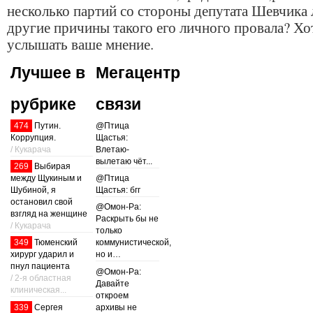
несколько партий со стороны депутата Шевчика 
другие причины такого его личного провала? Хо
услышать ваше мнение.
Лучшее в
Мегацентр
рубрике
связи
474
Путин.
@Птица
Коррупция.
Щастья:
/ Кукарача
Влетаю-
вылетаю чёт...
269
Выбирая
между Щукиным и
@Птица
Шубиной, я
Щастья: бгг
остановил свой
@Омон-Ра:
взгляд на женщине
Раскрыть бы не
/ Кукарача
только
349
Тюменский
коммунистической,
хирург ударил и
но и…
пнул пациента
@Омон-Ра:
/ 2-я областная
Давайте
клиническая...
откроем
339
Сергея
архивы не