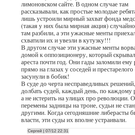
лимоновском сайте. В одном случае там
рассказывали, как простые молодые ребят
лишь устроили мирный захват фонда медс
(такая у них была мирная акция) случайно
там разбили, а эти ужасные менты приехал
схватили их и увезли в кутузку!!!
В другом случае эти ужасные менты ворв
домой к оппозиционеру, который скрывал
ареста почти год. Они гады заломили ему 
прямо на глазах у соседей и престарелого 
засунули в бобик!
В суде до черта несправедливых решений,
долбать судей, каждый день, по каждому
а не истерить на улицах про революции. О
перемены задницы на троне, судьи не стан
другими. Когда сегодняшние либерасты б
власти, эти суды их вполне устраивали.
Сергей | 07/12 22:31