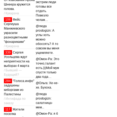
экстрим люди
Шнеера кружится
готовы все
голова.
отдать.
/ Кукарача
Повезло
108
Фейс
челам…
Сергиуша
@люда
Манжиевского
prostogizn: А
украсили
углы хоть
разноцветными
можно
"фонариками"
обоссять? А то
/ Кукарача
совсем вы меня
339
Сергея
ущемляете.
Усольцева ждут
@Омон-Ра: Это
неприятности на
точно,талант
выборах 4 марта
есть.)))Мой муж
/ Бывший —
спустя только
Будущий?
два года…
284
"Голоса.инфо"
@Ольга: Хе-хе-
задушены
хе. Бухоха.
киборгами из
@люда
Палестины
prostogizn:
/ Интифада по
салатница-
заказу
мем...
117
Жители
@Омон-Ра: я б
поселка