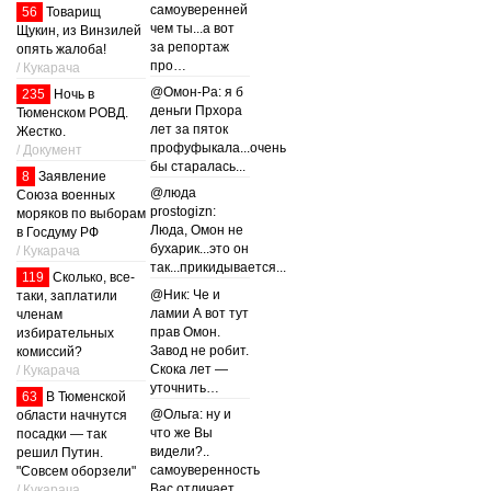
самоуверенней
56
Товарищ
чем ты...а вот
Щукин, из Винзилей
за репортаж
опять жалоба!
про…
/ Кукарача
@Омон-Ра: я б
235
Ночь в
деньги Прхора
Тюменском РОВД.
лет за пяток
Жестко.
профуфыкала...очень
/ Документ
бы старалась...
8
Заявление
@люда
Союза военных
prostogizn:
моряков по выборам
Люда, Омон не
в Госдуму РФ
бухарик...это он
/ Кукарача
так...прикидывается...
119
Сколько, все-
@Ник: Че и
таки, заплатили
ламии А вот тут
членам
прав Омон.
избирательных
Завод не робит.
комиссий?
Скока лет —
/ Кукарача
уточнить…
63
В Тюменской
@Ольга: ну и
области начнутся
что же Вы
посадки — так
видели?..
решил Путин.
самоуверенность
"Совсем оборзели"
Вас отличает...
/ Кукарача