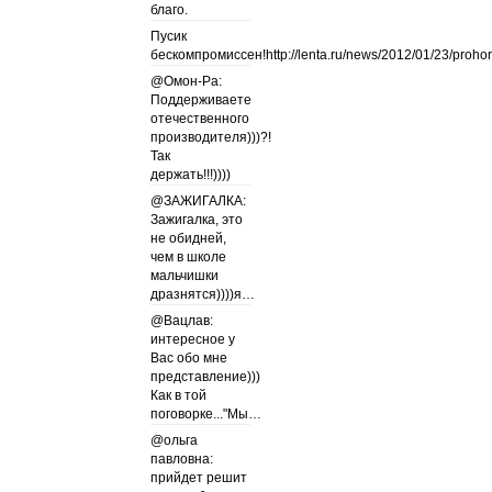
благо.
Пусик
бескомпромиссен!http://lenta.ru/news/2012/01/23/proho
@Омон-Ра:
Поддерживаете
отечественного
производителя)))?!
Так
держать!!!))))
@ЗАЖИГАЛКА:
Зажигалка, это
не обидней,
чем в школе
мальчишки
дразнятся))))я…
@Вацлав:
интересное у
Вас обо мне
представление)))
Как в той
поговорке..."Мы…
@ольга
павловна:
прийдет решит