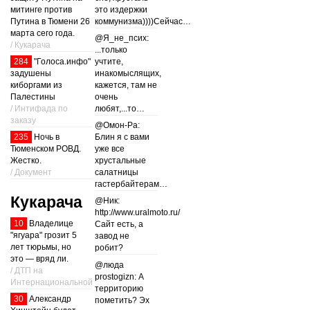
митинге против
это издержки
Путина в Тюмени 26
коммунизма))))Сейчас…
марта сего года.
@Я_не_псих:
/ Кукарача
...только
284
"Голоса.инфо"
учтите,
задушены
инакомыслящих,
киборгами из
кажется, там не
Палестины
очень
/ Интифада по
любят,...то…
заказу
@Омон-Ра:
235
Ночь в
Блин я с вами
Тюменском РОВД.
уже все
Жестко.
хрустальные
/ Документ
салатницы
гастербайтерам…
Кукарача
@Ник:
http://www.uralmoto.ru/
10
Владелице
Сайт есть, а
"ягуара" грозит 5
завод не
лет тюрьмы, но
робит?
это — вряд ли.
@люда
/ ДТП на
prostogizn: А
Интернациональной
территорию
30
Александр
пометить? Эх