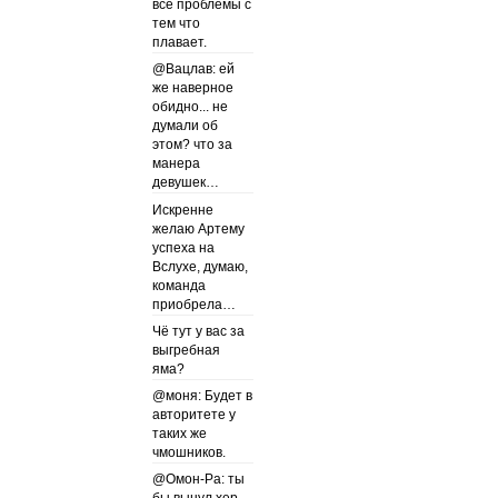
все проблемы с
тем что
плавает.
@Вацлав: ей
же наверное
обидно... не
думали об
этом? что за
манера
девушек…
Искренне
желаю Артему
успеха на
Вслухе, думаю,
команда
приобрела…
Чё тут у вас за
выгребная
яма?
@моня: Будет в
авторитете у
таких же
чмошников.
@Омон-Ра: ты
бы вынул хер