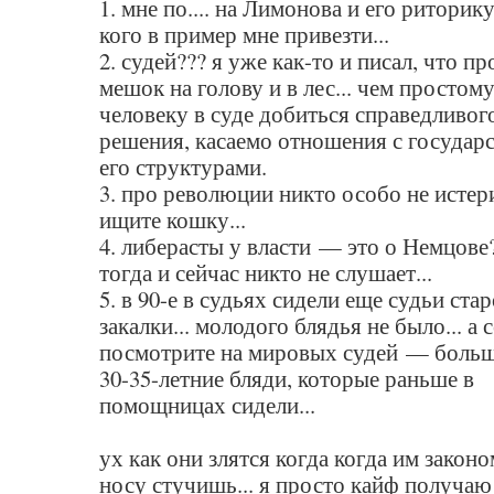
1. мне по.... на Лимонова и его риторику
кого в пример мне привезти...
2. судей??? я уже как-то и писал, что п
мешок на голову и в лес... чем простом
человеку в суде добиться справедливог
решения, касаемо отношения с государ
его структурами.
3. про революции никто особо не истерит
ищите кошку...
4. либерасты у власти — это о Немцове?
тогда и сейчас никто не слушает...
5. в 90-е в судьях сидели еще судьи ста
закалки... молодого блядья не было... а 
посмотрите на мировых судей — боль
30-35-летние бляди, которые раньше в
помощницах сидели...
ух как они злятся когда когда им законо
носу стучишь... я просто кайф получа