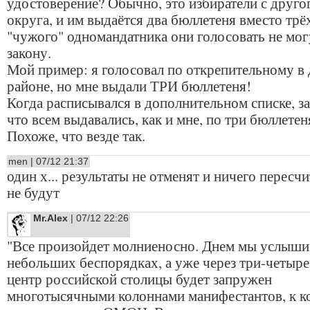
удостоверение? Обычно, это избиратели с друго
округа, и им выдаётся два бюллетеня вместо трёх
"чужого" одномандатника они голосовать не мог
закону.
Мой пример: я голосовал по открепительному в
районе, но мне выдали ТРИ бюллетеня!
Когда расписывался в дополнительном списке, за
что всем выдавались, как и мне, по три бюллетен
Похоже, что везде так.
men | 07/12 21:37
один х... результаты не отменят и ничего пересч
не будут
Mr.Alex
| 07/12 22:26
"Все произойдет молниеносно. Днем мы услыши
небольших беспорядках, а уже через три-четыре
центр российской столицы будет запружен
многотысячными колоннами манифестантов, к 