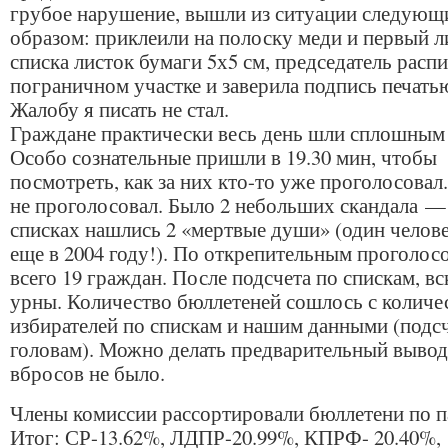
грубое нарушение, вышли из ситуации следующ
образом: приклеили на полоску меди и первый л
списка листок бумаги 5х5 см, председатель распи
пограничном участке и заверила подпись печать
Жалобу я писать не стал.
Граждане практически весь день шли сплошным
Особо сознательные пришли в 19.30 мин, чтобы
посмотреть, как за них кто-то уже проголосовал
не проголосовал. Было 2 небольших скандала —
списках нашлись 2 «мертвые души» (один челов
еще в 2004 году!). По открепительным проголос
всего 19 граждан. После подсчета по спискам, в
урны. Количество бюллетеней сошлось с количе
избирателей по спискам и нашим данными (подсч
головам). Можно делать предварительный вывод
вбросов не было.
Члены комиссии рассортировали бюллетени по п
Итог: СР-13.62%, ЛДПР-20.99%, КПРФ- 20.40%,