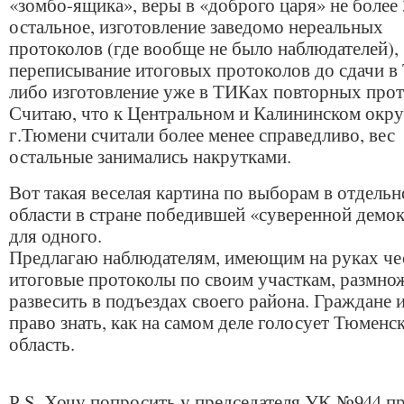
«зомбо-ящика», веры в «доброго царя» не более
остальное, изготовление заведомо нереальных
протоколов (где вообще не было наблюдателей),
переписывание итоговых протоколов до сдачи в
либо изготовление уже в ТИКах повторных прот
Считаю, что к Центральном и Калининском окру
г.Тюмени считали более менее справедливо, вес
остальные занимались накрутками.
Вот такая веселая картина по выборам в отдельн
области в стране победившей «суверенной демо
для одного.
Предлагаю наблюдателям, имеющим на руках че
итоговые протоколы по своим участкам, размнож
развесить в подъездах своего района. Граждане
право знать, как на самом деле голосует Тюменс
область.
Р.S. Хочу попросить у председателя УК №944 п