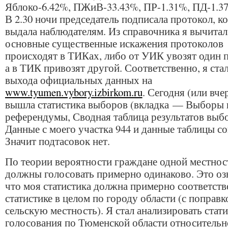
Яблоко-6.42%, ПЖиВ-33.43%, ПР-1.31%, ПД-1.3
В 2.30 ночи председатель подписала протокол, к
выдала наблюдателям. Из справочника я вычитал
основные существенные искажения протоколов
происходят в ТИКах, либо от УИК увозят один 
а в ТИК привозят другой. Соответственно, я ста
выхода официальных данных на
www.tyumen.vybory.izbirkom.ru
. Сегодня (или вче
вышла статистика выборов (вкладка — Выборы 
референдумы, Сводная таблица результатов выбо
Данные с моего участка 944 и данные таблицы со
Значит подтасовок нет.
По теории вероятности граждане одной местнос
должны голосовать примерно одинаково. Это озн
что моя статистика должна примерно соответств
статистике в целом по городу области (с поправк
сельскую местность). Я стал анализировать стат
голосования по Тюменской области относительн