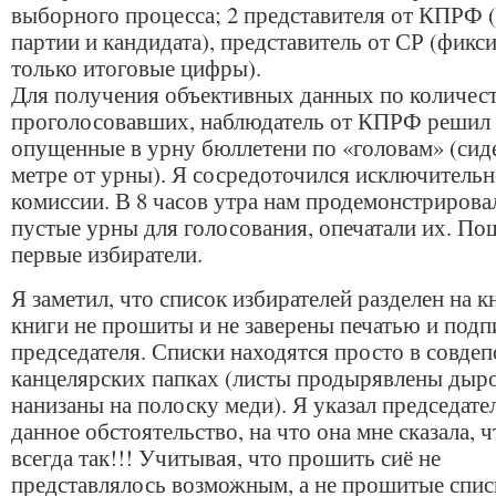
выборного процесса; 2 представителя от КПРФ 
партии и кандидата), представитель от СР (фикс
только итоговые цифры).
Для получения объективных данных по количес
проголосовавших, наблюдатель от КПРФ решил 
опущенные в урну бюллетени по «головам» (сиде
метре от урны). Я сосредоточился исключительн
комиссии. В 8 часов утра нам продемонстрирова
пустые урны для голосования, опечатали их. По
первые избиратели.
Я заметил, что список избирателей разделен на к
книги не прошиты и не заверены печатью и под
председателя. Списки находятся просто в совде
канцелярских папках (листы продырявлены дыр
нанизаны на полоску меди). Я указал председате
данное обстоятельство, на что она мне сказала, ч
всегда так!!! Учитывая, что прошить сиё не
представлялось возможным, а не прошитые спи