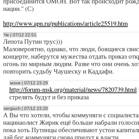
присоединится ОМОН. Вот так происходит рож
нации." (С)
http://www.apn.ru/publications/article25519.htm
Че | 07/12 22:51
Лепота Путин трус)))
Маловероятно, однако, что люди, боящиеся свис
концерте, наберутся мужества отдать приказ от
огонь по мирным людям. Разве что они очень хо
повторить судьбу Чаушеску и Каддафи.
моня | 07/12 23:29
http://forum-msk.org/material/news/7820739.html
стрелять будут и без приказа
sergiuch | 07/12 23:20
А Вы что хотели, чтобы коммуняги с социалиста
нацинаолист Жирик ещё больше набрали голосо
пока хоть Путинцы обеспечивают устои капитал
дай бог коммуняги снова придут к власти.