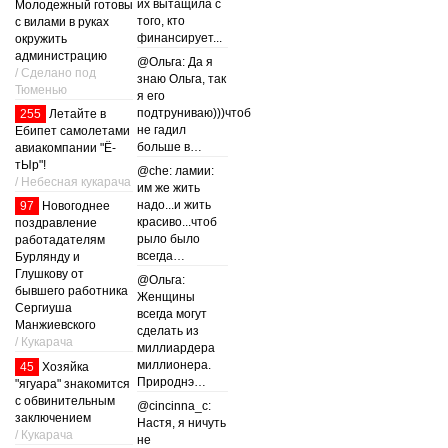
их вытащила с
Молодежный готовы
того, кто
с вилами в руках
финансирует...
окружить
администрацию
@Ольга: Да я
/ Сделано под
знаю Ольга, так
Тюменью
я его
подтруниваю)))чтоб
255
Летайте в
не гадил
Ебипет самолетами
больше в…
авиакомпании "Ё-
тЫр"!
@che: ламии:
/ Небесная кукарача
им же жить
надо...и жить
97
Новогоднее
красиво...чтоб
поздравление
рыло было
работадателям
всегда…
Бурлянду и
Глушкову от
@Ольга:
бывшего работника
Женщины
Сергиуша
всегда могут
Манжиевского
сделать из
/ Кукарача
миллиардера
миллионера.
45
Хозяйка
Природнэ…
"ягуара" знакомится
с обвинительным
@cincinna_c:
заключением
Настя, я ничуть
/ Кукарача
не