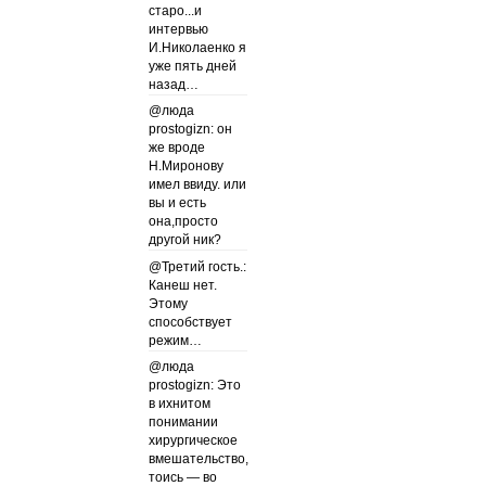
старо...и
интервью
И.Николаенко я
уже пять дней
назад…
@люда
prostogizn: он
же вроде
Н.Миронову
имел ввиду. или
вы и есть
она,просто
другой ник?
@Третий гость.:
Канеш нет.
Этому
способствует
режим…
@люда
prostogizn: Это
в ихнитом
понимании
хирургическое
вмешательство,
тоись — во