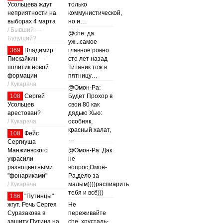
Усольцева ждут
только
неприятности на
коммунистической,
выборах 4 марта
но и…
/ Бывший —
@che: да
Будущий?
уж...самое
369
Владимир
главное ровно
Пискайкин —
сто лет назад
политик новой
Титаник тож в
формации
пятницу…
/ Кукарача
@Омон-Ра:
108
Сергей
Будет Прохор в
Усольцев
свои 80 как
арестован?
дядько Хью:
/ Кукарача
особняк,
красный халат,
108
Фейс
…
Сергиуша
Манжиевского
@Омон-Ра: Дак
украсили
не
разноцветными
вопрос,Омон-
"фонариками"
Ра,дело за
/ Кукарача
малым))))распиарить
тебя и всё)))
186
"Путинцы"
жгут. Речь Сергея
Не
Суразакова в
переживайте
защиту Путина на
che, хрусталь-