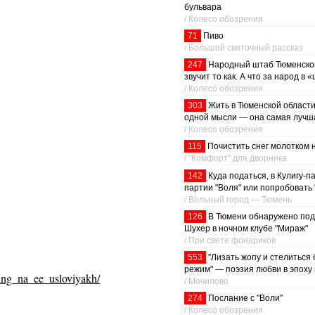
бульвара
/ Колесо обозрения
71
Пиво
/ Большой святочный рассказ
247
Народный штаб Тюменско
звучит то как. А что за народ в
/ Колесо обозрения
303
Жить в Тюменской области
одной мысли — она самая лучша
/ Колесо обозрения
115
Почистить снег молотком 
/ "Комфорт" для дворника
142
Куда податься, в Кулигу-па
партии "Воля" или попробовать 
/ Вольный город — Тюмень
126
В Тюмени обнаружено под
Шухер в ночном клубе "Мираж"
/ При свете фонариков
553
"Лизать жопу и стелиться
режим" — поэзия любви в эпоху
ting_na_ee_usloviyakh/
/ Мочилово
274
Послание с "Воли"
/ Колесо обозрения