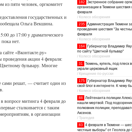
182
Зкстренное собрание оргк
м из пяти человек, оргкомитет
организации в Тюмени шествия 
февраля
редоставления государственных и
/ Колесо обозрения
 пообещала Ольга Векшина.
235
Администрация Тюмени з
проведение шествия "За честны
5:00 до 17:00 у драматического
февраля
/ Колесо обозрения
и пока нет.
164
Губернатор Владимир Яку
 сайте «Вконтакте.ру»
по сайту "Цветной бульвар"
/ Колесо обозрения
ы проведения акции 4 февраля:
31
Тюмень, купель, под плеск 
к Цветному бульвару. Многие
украли церковный ящик
/ Крещение по-русски
175
Губернатор Владимир Яку
е сами решат, — считает один из
свой блог в интернете. К чему б
в.
/ Колесо обозрения
88
Лейтенанта полиции Алекс
 в вопросе митинга 4 февраля до
нашли мертвой. Под подозрени
впервые сталкивается с таким
полковник полиции, преподават
мероприятиям, в организации
Аксенов.
/ Трагедия
83
4 февраля в Тюмени — шес
честные выборы" от Геолога до