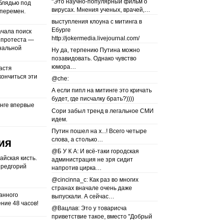
"Это научно-популярный фильм о
 блядью под
вирусах. Мнения ученых, врачей,…
 перемен.
выступления клоуна с митинга в
Ебурге
ачала поиск
http://jokermedia.livejournal.com/
 протеста —
нальной
Ну да, терпению Путина можно
позавидовать. Однако чувство
юмора…
астя
кончиться эти
@che:
А если пипл на митинге это кричать
будет, где писчалку брать?))))
инге впервые
Сори забыл тренд в легальное СМИ
идем.
Путин пошел на х...! Всего четыре
слова, а столько…
ия
@Б У К А: И всё-таки городская
айская кисть.
администрация не зря сидит
предгорий
напротив цирка…
@cincinna_c: Как раз во многих
странах вначале очень даже
ранного
выпускали. А сейчас…
ние 48 часов!
@Вацлав: Это у товарисча
приветствие такое, вместо "Добрый