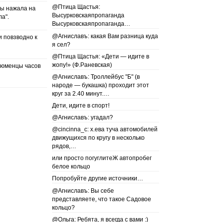
@Птица Щастья:
ы нажала на
Высурковскаяпропаганда
а".
Высурковскаяпропаганда…
@Агниславъ: какая Вам разница куда
 повзводно к
я сел?
@Птица Щастья: «Дети — идите в
жопу!» (Ф.Раневская)
тюменцы часов
@Агниславъ: Троллейбус "Б" (в
народе — букашка) проходит этот
круг за 2.40 минут.…
Дети, идите в спорт!
@Агниславъ: угадал?
@cincinna_c: х.ева туча автомобилей
движущихся по кругу в несколько
рядов,…
или просто погуглитеЖ автопробег
белое кольцо
Попробуйте другие источники…
@Агниславъ: Вы себе
представляете, что такое Садовое
кольцо?
@Ольга: Ребята, я всегда с вами :)