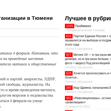
Лучшее в рубри
рганизации в Тюмени
1035
Праймериз
/ Предварительная позиция
616
Партия Единая Россия с т
провалится на выборах в госдум
этого года
/ Колесо обозрения
итинга 4 февраля. Напомним, что
627
Митинг 24 — в три раза м
ии на проведение шествия-
декабря, но в три раза больше, 
явители митинга и общественные
фото + видео) Под резолюцией 
/ Колесо обозрения
628
Хочется проголосовать и 
Хочется...
ний и партий: анархисты, ЛДПР,
/ Колесо обозрения
ной свободы, журналисты. На
345
Ищу Щукина, начальника 
сто и время проведения митинга,
/ Колесо обозрения
длогом морозов и недовольства
462
«Революционеры», остано
ться 4 февраля на улице
«революцию»!
.
/ Санкюлоты 2011