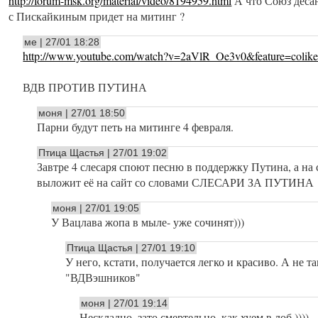
http://forum-msk.org/material/video/8194959.html
А что Союз десан
с Пискайкиным придет на митинг ?
ме | 27/01 18:28
http://www.youtube.com/watch?v=2aVlR_Oe3v0&feature=colik
ВДВ ПРОТИВ ПУТИНА
моня | 27/01 18:50
Парни будут петь на митинге 4 февраля.
Птица Щастья | 27/01 19:02
Завтре 4 слесаря споют песню в поддержку Путина, а на
выложит её на сайт со словами СЛЕСАРИ ЗА ПУТИНА
моня | 27/01 19:05
У Вацлава жопа в мыле- уже сочинят)))
Птица Щастья | 27/01 19:10
У него, кстати, получается легко и красиво. А не т
"ВДВэшников"
моня | 27/01 19:14
Нескладно, зато смертельно, как хуем в лоб ))))