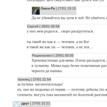
Омон-Ра
| 27/01 19:15
Да не убивайтесь вы хуем в лоб. Не убьётесь 
Сергей | 28/01 00:58
у них мем родился... скоро раскрутиться..
ты такой же как я — человек, а не Бог
я такой же как ты — человек, а не лох...
Рационалист | 29/01 00:05
Хреновастенько для мема. Плохо расходится,
к лучшему. Мемы надо более позитивные расп
чернота да паника.
тагилец | 27/01 21:54
за путина- вагонотагильцы!
ну, оне же недалеко от перми — поэтому дебилы (по 
соченить. могуть тока москвичей по болотной разгоня
друг
| 27/01 22:21