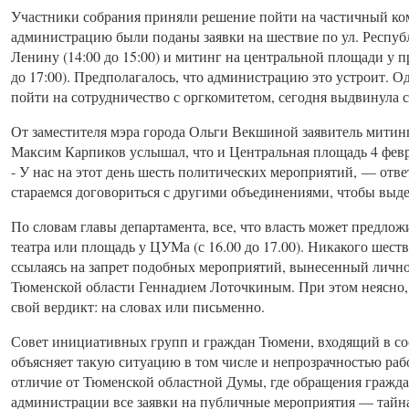
Участники собрания приняли решение пойти на частичный ком
администрацию были поданы заявки на шествие по ул. Респуб
Ленину (14:00 до 15:00) и митинг на центральной площади у п
до 17:00). Предполагалось, что администрацию это устроит. О
пойти на сотрудничество с оргкомитетом, сегодня выдвинула 
От заместителя мэра города Ольги Векшиной заявитель митин
Максим Карпиков услышал, что и Центральная площадь 4 февр
- У нас на этот день шесть политических мероприятий, — от
стараемся договориться с другими объединениями, чтобы выде
По словам главы департамента, все, что власть может предлож
театра или площадь у ЦУМа (с 16.00 до 17.00). Никакого шест
ссылаясь на запрет подобных мероприятий, вынесенный лич
Тюменской области Геннадием Лоточкиным. При этом неясно,
свой вердикт: на словах или письменно.
Совет инициативных групп и граждан Тюмени, входящий в сос
объясняет такую ситуацию в том числе и непрозрачностью ра
отличие от Тюменской областной Думы, где обращения гражда
администрации все заявки на публичные мероприятия — тайна,