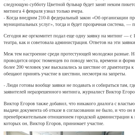
следующую субботу Цветной бульвар будет занят неким пикето
митинга 4 февраля узнал только вчера.
- Когда внедрим 210-й федеральный закон «Об организации п
муниципальных услуг», тогда и будет прозрачная система, —
Сегодня же оргкомитет подал еще одну заявку на митинг — с 1
театра, как и советовала администрация. Ответов на эти заявк
Меж тем настроение среди протестующей молодежи разные. На
проводится опрос тюменцев по поводу места, времени и форм
более 200 человек уже высказались за шествие от драмтеатра 
обещают принять участие в шествии, несмотря на запреты.
- Люди готовы вообще заявки не подавать и собираться там, гд
заявителей неразрешенного митинга, журналист Виктор Егоро
Виктор Егоров также добавил, что никакого диалога с властью
выдачи документа об отказе в согласовании не было, и что он 
пренебрежительным отношением городской администрации к 
которых он, Виктор Егоров, принимает участие.