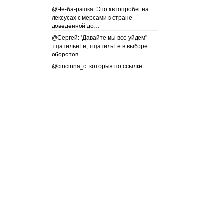
@Че-ба-рашка: Это автопробег на
лексусах с мерсами в стране
доведённой до…
@Сергей: "Давайте мы все уйдем" —
тщатильнЕе, тщатильЕе в выборе
оборотов…
@cincinna_c: которые по ссылке