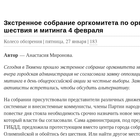
Зкстренное собрание оргкомитета по о
шествия и митинга 4 февраля
Колесо обозрения | пятница, 27 января |
183
Автор
— Анастасия Миронова.
Сегодня в Тюмени прошло экстренное собрание оргкомитета м
вчера городская администрация не согласовала заявку оппозиц
митинга в день общероссийской акции за честные выборы. За
активисты встретились, чтобы обсудить альтернативу.
На собрании присутствовали представители различных движе
системные и внесистемные коммунисты, члены Партии народ
повестке дня стояла необходимость срочно назначить новое ме
который власти бы согласовали. Сама администрация, под пре
ГИБДД, предложила протестующим вместо центра города собра
Олимпийской и обойтись без шествия. Или найти другое место