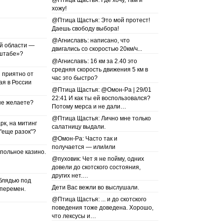
@Птица Щастья: Где хочу, там и
хожу!
@Птица Щастья: Это мой протест!
Даешь свободу выбора!
@Агниславъ: написано, что
й области —
двигались со скоростью 20км/ч...
 «штабе»?
@Агниславъ: 16 км за 2.40 это
средняя скорость движения 5 км в
 приятно от
час это быстро?
я в России
@Птица Щастья: @Омон-Ра | 29/01
22:41 И как ты ей воспользовался?
не желаете?
Потому мерса и не дали…
@Птица Щастья: Лично мне только
рк, на митинг
салатницу выдали.
"еще разок"?
@Омон-Ра: Часто так и
получается — или/или
польное казино.
@пуховик: Чет я не пойму, одних
довели до скотского состояния,
других нет.…
 блядью под
Дети Вас вежли во выслушали.
 перемен.
@Птица Щастья: ... и до скотского
поведения тоже доведена. Хорошо,
что лексусы и…