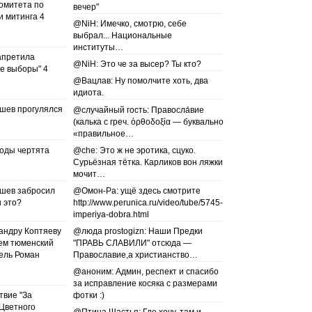
омитета по
вечер"
и митинга 4
@NiH: Имечко, смотрю, себе
выбрал... Национальные
институты…
апретила
@NiH: Это че за высер? Ты кто?
е выборы" 4
@Вацлав: Ну помолчите хоть, два
идиота.
шев прогулялся
@случайный гость: Правосла́вие
(калька с греч. ὀρθοδοξία — буквально
«правильное…
воды чертята
@che: Это ж не эротика, сцуко.
Сурьёзная тётка. Карликов вон ляжки
мочит…
шев забросил
@Омон-Ра: ущё здесь смотрите
ы это?
http://www.perunica.ru/video/tube/5745-
imperiya-dobra.html
андру Коптяеву
@люда prostogizn: Наши Предки
ем тюменский
"ПРАВЬ СЛАВИЛИ" отсюда —
ель Роман
Православие,а христианство…
@аноним: Админ, респект и спасибо
за исправление косяка с размерами
твие "За
фотки :)
 Цветного