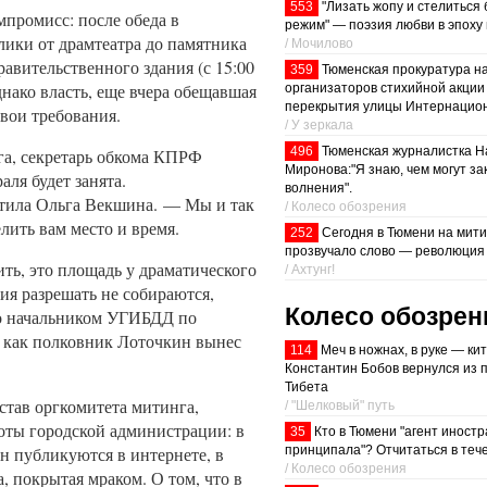
553
"Лизать жопу и стелиться
промисс: после обеда в
режим" — поэзия любви в эпоху
лики от драмтеатра до памятника
/ Мочилово
равительственного здания (с 15:00
359
Тюменская прокуратура н
днако власть, еще вчера обещавшая
организаторов стихийной акции
перекрытия улицы Интернацио
свои требования.
/ У зеркала
496
Тюменская журналистка Н
га, секретарь обкома КПРФ
Миронова:"Я знаю, чем могут за
аля будет занята.
волнения".
ветила Ольга Векшина. — Мы и так
/ Колесо обозрения
лить вам место и время.
252
Сегодня в Тюмени на мит
прозвучало слово — революция
ить, это площадь у драматического
/ Ахтунг!
вия разрешать не собираются,
Колесо обозрен
но начальником УГИБДД по
 как полковник Лоточкин вынес
114
Меч в ножнах, в руке — кит
Константин Бобов вернулся из 
Тибета
тав оргкомитета митинга,
/ "Шелковый" путь
боты городской администрации: в
35
Кто в Тюмени "агент иност
принципала"? Отчитаться в тече
н публикуются в интернете, в
/ Колесо обозрения
 покрытая мраком. О том, что в