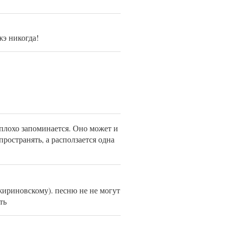
жэ никогда!
 плохо запоминается. Оно может и
ространять, а расползается одна
жириновскому). песню не не могут
ть