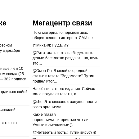
ке
Мегацентр связи
Пока материал о перспективах
общественного интернет-СМИ не…
реском
@Михаил: Ну да. И?
у в декабре
@Рита: ага, газеты на бюджетные
деньги бесплатно раздают... но, ведь
это…
еньше, чем 10
@Омон-Ра: В своей очередной
чем всегда (25
статье в газете "Ведомости" Путин
— 382 подписи!
подвел итог…
Насчёт печатного издания. Сейчас
гордиться собой.
мало покупают газеты, а…
@che: Это связано с запущенностью
всего организма...
Винзилей
Какие глаза у
парня...ммм....искристые что-ли.
вите свою
Умные и смешливые.))…
@Четвертый гость.: Путин вирус?)))