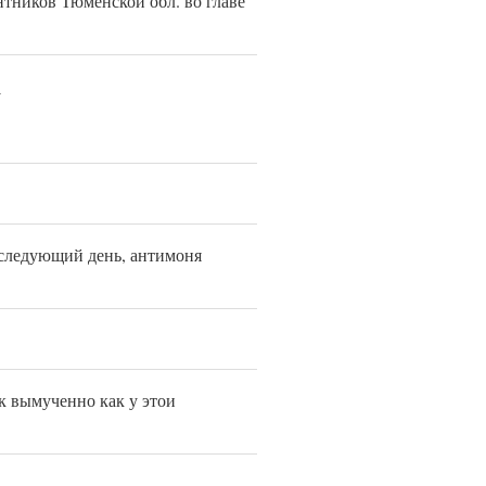
тников Тюменской обл. во главе
e
 следующий день, антимоня
ак вымученно как у этои