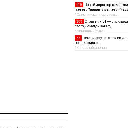
119
Новый директор велошкол
педаль. Тренер вылетел из "седл
/ Олимпийская подготовка
303
Стратегия 31 — с площади
столу, бокалу и вокалу
/ Финишный рывок
32
Цигель капут! Счастливые 
не наблюдают.
/ Колесо обозрения