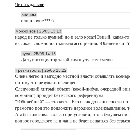
Читать дальше
аноним
или плохие??? ;)
можно всё | 25/05 13:13
народ не только вумный но и зело креатЮвный. какая-то
высокая, сложнопостижимая ассоциация: Юбилейный- 
пуся | 25/05 14:15
Да тут ассоциатор такой-сам шучу, сам смеюсь.
Третий гость. | 25/05 15:22
Очень легко и выгодно местной власти объявлять всенар
потому что результат очевиден.
Следующий хитрый объект (какой-нибудь очередной ви
комбинат) пройдет без всякого референдума.
"Юбилейный" — это кость. Его и так должны снести по 
грамотно под это подложить народное волеизъявление, т
А я бы голосовал только при условии, что в будущем ни
вопрос городского генплана не будет решаться без серье