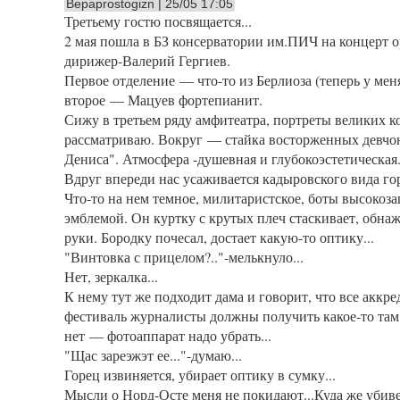
Вераprostogizn | 25/05 17:05
Третьему гостю посвящается...
2 мая пошла в БЗ консерватории им.ПИЧ на концерт о
дирижер-Валерий Гергиев.
Первое отделение — что-то из Берлиоза (теперь у ме
второе — Мацуев фортепианит.
Сижу в третьем ряду амфитеатра, портреты великих к
рассматриваю. Вокруг — стайка восторженных девчон
Дениса". Атмосфера -душевная и глубокоэстетическая.
Вдруг впереди нас усаживается кадыровского вида го
Что-то на нем темное, милитаристское, боты высокоз
эмблемой. Он куртку с крутых плеч стаскивает, обна
руки. Бородку почесал, достает какую-то оптику...
"Винтовка с прицелом?.."-мелькнуло...
Нет, зеркалка...
К нему тут же подходит дама и говорит, что все акк
фестиваль журналисты должны получить какое-то там
нет — фотоаппарат надо убрать...
"Щас зареэжэт ее..."-думаю...
Горец извиняется, убирает оптику в сумку...
Мысли о Норд-Осте меня не покидают...Куда же убив