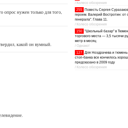
/ Колесо обозрения
255
Повесть Сергея Суразаков
о опрос нужен только для того,
героем. Валерий Востротин: от 
генерала". Глава 11.
/ Колесо обозрения
150
"Школьный базар" в Тюмен
торгового места — 3,5 тысячи ру
метр в месяц
твердил, какой он вумный.
/ Однако!
127
Для Ноздрачева и тюмень-
стоп-банка все кончилось хорош
предсказано в 2009 году
/ Колесо обозрения
елевидение.