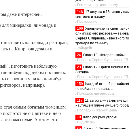
усыпана цветами...
/ Реквием по утраченному
148
17 августа в 18 часов у па
убы даже интересней.
винтовке и нагану
/ Построение
е для минералки, лимонада и
166
Увольнение из спортивно
олимпийского резерва — такова
Сергея Смирнова, известного т
ит поставить на площади ресторан,
тренера по теннису
нать на Кипр, как делали в
/ Тайбрейк
24
Глава 13. История любви
/ Повесть Сергея Суразакова "Я
ный", изготовить небольшую
23
Глава 12. Орден Ленина и 
 где-нибудь под дубом поставить.
Звезда».
/ Повесть Сергея Суразакова "Я
ь ее в копилку на какие-нибудь
159
Каждый второй российски
риговоров, например).
не пойман и не наказан
/ Полицейские рекорды
117
11 августа — закрытие ку
на лучшем пляже лучшего город
ев стал самым богатым тюменцем
/ Последний жаркий день
 пост этот не о Лаптеве и не о
79
Как с добрым утром!
 арт-палассиуме. А о том, что
/ Вид сверху