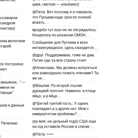
 молоток,
цирк, смотрю — улыбаюс))
@Петр: Вот поэтому я и говорила,
что Пуськам надо срок по полной
ассажиров
впаять.…
ксандром
рнатору)
вродябэ тут ешо не не обсуждалось:
Кондопога по-рязански ОМОН…
енка молотком
Сообщение для Путника и всех
нтарий
интересующихся, здесь находится…
@друг: Поддерживаю, тоже не дам,
Путин одн за всю страну стоит.
всё построено
@Агниславъ: Мы должны испугаться
хнет
или равнодушно пожать плечами? Ты
ю
же не…
 машинах..." —
@Вацлав: По второй ссылке
юмени не
дурацкий логотип. Навеяло: в птице
"овощи"
яйцо, а в яйце…
@Третий третий гость.: У одних
шев и данные
порождает,а у других нет. Мож с
иммунитетом проблемы?…
ууу мля, на цельный год))) США еще
 Печалько
на год оставили Россию в списке…
@Петр: +++
а