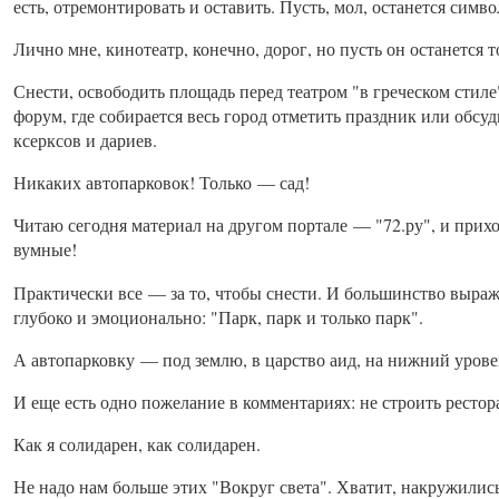
есть, отремонтировать и оставить. Пусть, мол, останется сим
Лично мне, кинотеатр, конечно, дорог, но пусть он останется т
Снести, освободить площадь перед театром "в греческом стиле
форум, где собирается весь город отметить праздник или обсуд
ксерксов и дариев.
Никаких автопарковок! Только — сад!
Читаю сегодня материал на другом портале — "72.ру", и при
вумные!
Практически все — за то, чтобы снести. И большинство выра
глубоко и эмоционально: "Парк, парк и только парк".
А автопарковку — под землю, в царство аид, на нижний уровен
И еще есть одно пожелание в комментариях: не строить рестор
Как я солидарен, как солидарен.
Не надо нам больше этих "Вокруг света". Хватит, накружились