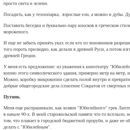
просто света и зелени.
Посадить, как у технопарка, взрослые ели, а можно и дубы. Д
Поставить беседки и буквально пару киосков в греческом стил
мороженого.
И еще не забыть принять указ: если кто из чиновников разреш
того пороть прилюдно, как делали в древней Руси, а потом изг
древней Греции.
У меня есть предложение: из уважения к кинотеатру "Юбилей
копию этого символического здания, примерно метр на метр, и
Можно, коробку микрокопии сделать полой внутри и превратит
добрые общегородские дела (спасение Сократов от смертных п
Путник.
Меня еще распрашивали, как хозяин "Юбилейного" грек Лапт
в начале 90-х. В моей старожильской памяти что-то всплыло, но
том, что плавает в городской бюджетной проруби, и даже не об
делать с "Юбилейным".