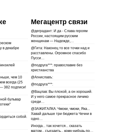
ке
Мегацентр связи
@деградант: И да - Слава героям
России, настоящим русским
женщинам — Надежде,…
реском
у в декабре
@Гита: Наконец то все точки над и
расставлены. Огромное спасибо
Пусси…
Винзилей
@подруга***: православие без
христианства
еньше, чем 10
@Агниславъ:
чем всегда (25
@подруга***:
— 382 подписи!
@Вацлав: Вы плохой, а он хороший.
И у него самое прекрасное личико
тной бульвар
среди…
отеки"
@ЗАЖИГАЛКА: Чмоки, чмоки, Яка...
Хавай дальше три бюджета Чечни в
гордиться собой.
одно…
Иногда... так хочется... сказать
матом... съездить... кому-нибудь по…