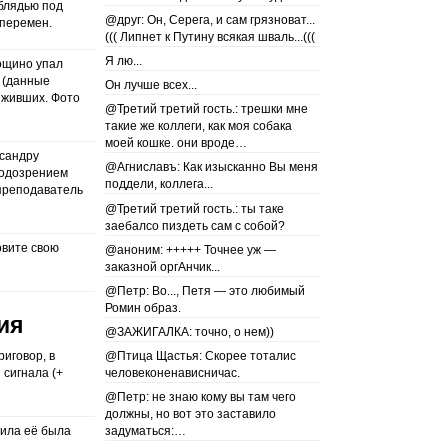
 блядью под
@друг: Он, Серега, и сам грязноват...
 перемен.
((( Липнет к Путину всякая шваль...(((
Я лю...
ощино упал
 (данные
Он лучше всех...
ыживших. Фото
@Третий третий гость.: трешки мне
такие же коллеги, как моя собака
моей кошке. они вроде…
сандру
@Агниславъ: Как изысканно Вы меня
подозрением
поддели, коллега...
преподаватель
@Третий третий гость.: ты таке
заебалсо пиздеть сам с собой?
вите свою
@аноним: +++++ Точнее уж —
заказной оргАнчик...
@Петр: Во..., Петя — это любимый
Ромин образ.
ия
@ЗАЖИГАЛКА: точно, о нем))
риговор, в
@Птица Щастья: Скорее тоталис
 сигнала (+
человеконенависничас.
@Петр: не знаю кому вы там чего
должны, но вот это заставило
гила её была
задуматься:…