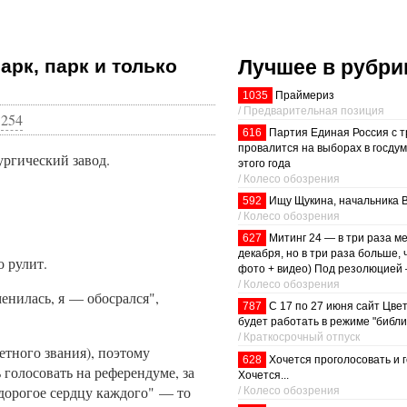
Лучшее в рубри
арк, парк и только
1035
Праймериз
/ Предварительная позиция
|
254
616
Партия Единая Россия с т
провалится на выборах в госдум
ургический завод.
этого года
/ Колесо обозрения
592
Ищу Щукина, начальника 
/ Колесо обозрения
627
Митинг 24 — в три раза м
декабря, но в три раза больше, 
о рулит.
фото + видео) Под резолюцией 
/ Колесо обозрения
енилась, я — обосрался",
787
С 17 по 27 июня сайт Цве
будет работать в режиме "библи
/ Краткосрочный отпуск
етного звания), поэтому
628
Хочется проголосовать и 
 голосовать на референдуме, за
Хочется...
 "дорогое сердцу каждого" — то
/ Колесо обозрения