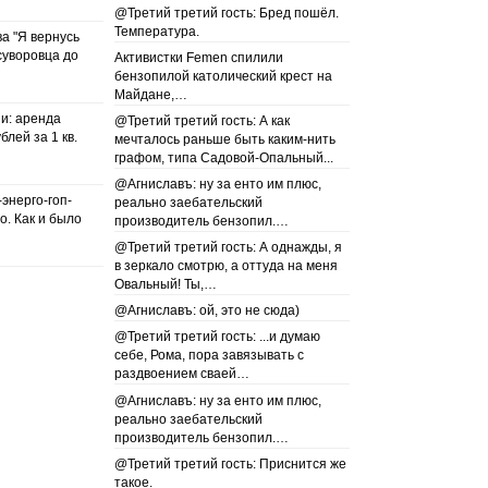
@Третий третий гость: Бред пошёл.
Температура.
а "Я вернусь
суворовца до
Активистки Femen спилили
бензопилой католический крест на
Майдане,…
и: аренда
@Третий третий гость: А как
блей за 1 кв.
мечталось раньше быть каким-нить
графом, типа Садовой-Опальный...
@Агниславъ: ну за енто им плюс,
энерго-гоп-
реально заебательский
о. Как и было
производитель бензопил.…
@Третий третий гость: А однажды, я
в зеркало смотрю, а оттуда на меня
Овальный! Ты,…
@Агниславъ: ой, это не сюда)
@Третий третий гость: ...и думаю
себе, Рома, пора завязывать с
раздвоением сваей…
@Агниславъ: ну за енто им плюс,
реально заебательский
производитель бензопил.…
@Третий третий гость: Приснится же
такое.