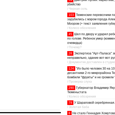
59
Дмитрий Ярлин: наркотики,
убийство
/ Черная соль
103
Тюменские перевозчики п
зарубились с мэром города Але
Моором (+ текст заявления губе
/ Колесо обозления
45
Шел по двору и ударил реб
по голове. Ребенок умер (комме
очевидца)
/ Почему?
28
Экспертиза "Арт-Паласа": 
неправильно, здание вот-вот ру
/ Документик доставлен в студи
124
"Их было человек 30 на 10
десантники 2-го микрорайона Т
бомбили "фрукты" и не громили 
/ Проверка слуха
290
Губернатор Владимир Яку
Тюменьстата
/ Колесо обозрения
79
У Шараповой серебрянная.
/ Золотая баба
8
Не стало Геннадия Хомутов