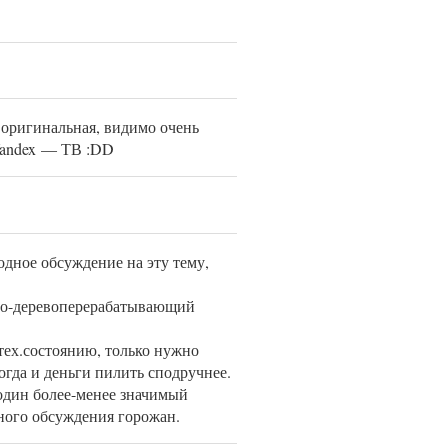
 оригинальная, видимо очень
Yandex — ТВ :DD
одное обсуждение на эту тему,
но-деревоперерабатывающий
тех.состоянию, только нужно
огда и деньги пилить сподручнее.
 один более-менее значимый
зного обсуждения горожан.