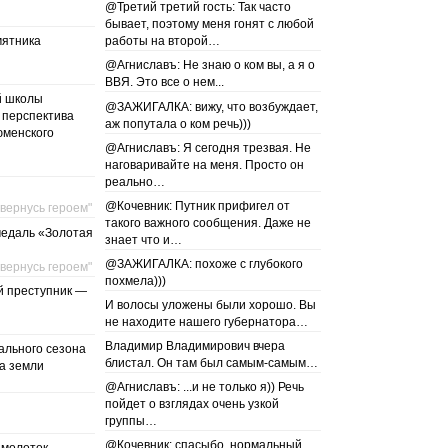
@Третий третий гость: Так часто
бывает, поэтому меня гонят с любой
мятника
работы на второй…
@Агниславъ: Не знаю о ком вы, а я о
ВВЯ. Это все о нем...
й школы
@ЗАЖИГАЛКА: вижу, что возбуждает,
 перспектива
аж попутала о ком речь)))
юменского
@Агниславъ: Я сегодня трезвая. Не
наговаривайте на меня. Просто он
реально…
@Кочевник: Путник прифигел от
 вернусь героем"
такого важного сообщения. Даже не
медаль «Золотая
знает что и…
@ЗАЖИГАЛКА: похоже с глубокого
 вернусь героем"
похмела)))
й преступник —
И волосы уложены были хорошо. Вы
не находите нашего губернатора…
Владимир Владимирович вчера
пального сезона
блистал. Он там был самым-самым…
а земли
@Агниславъ: ...и не только я)) Речь
пойдет о взглядах очень узкой
группы…
@Кочевник: спасыбо, нормальный