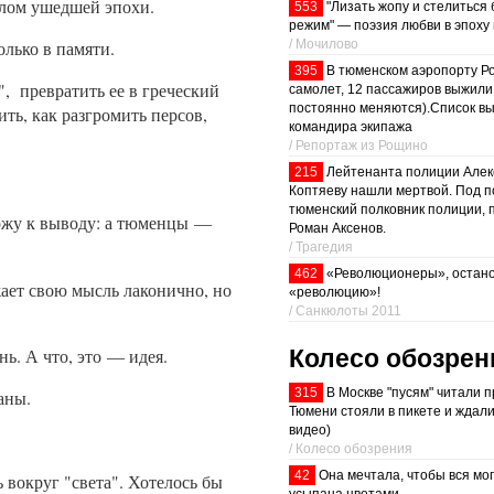
волом ушедшей эпохи.
553
"Лизать жопу и стелиться
режим" — поэзия любви в эпоху
/ Мочилово
олько в памяти.
395
В тюменском аэропорту Р
", превратить ее в греческий
самолет, 12 пассажиров выжили
постоянно меняются).Список в
ить, как разгромить персов,
командира экипажа
/ Репортаж из Рощино
215
Лейтенанта полиции Алек
Коптяеву нашли мертвой. Под 
тюменский полковник полиции, 
хожу к выводу: а тюменцы —
Роман Аксенов.
/ Трагедия
462
«Революционеры», остано
жает свою мысль лаконично, но
«революцию»!
/ Санкюлоты 2011
ь. А что, это — идея.
Колесо обозрен
315
В Москве "пусям" читали п
аны.
Тюмени стояли в пикете и ждали
видео)
/ Колесо обозрения
42
Она мечтала, чтобы вся мо
 вокруг "света". Хотелось бы