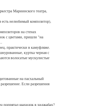
ркестра Мариинского театра,
ня есть нелюбимый композитор),
омпозиторов на стенах
ок с цветами, пришли "на
..
рец, практически в камуфляже.
ашнурованные, куртка черная с
жаются волосатые мускулистые
редитованные на пасхальный
 разрешение. Если разрешения
ец попрятал шахидок в хиджабах?